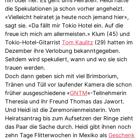
hin oder her. Es geht ums Heiraten. Heidi hatte
die Spekulationen ja schon vorher angeheizt.
«Vielleicht heiratet ja heute noch jemand hier»,
sagt sie. «Da fällt mir Tokio Hotel ein. Auf die
freue ich mich am allermeisten.» Klum (45) und
Tokio-Hotel-Gitarrist
Tom Kaulitz
(29) hatten im
Dezember ihre Verlobung bekanntgegeben.
Seitdem wird spekuliert, wann und wo sie sich
trauen werden.
Doch dann geben sich mit viel Brimborium,
Tränen und Tüll vor laufender Kamera die schon
früher ausgeschiedene «
GNTM
»-Teilnehmerin
Theresia und ihr Freund Thomas das Jawort.
Und Heidi ist die Zeremonienmeisterin. Vom
Heiratsantrag bis zum Aufsetzen der Ringe zieht
das Paar die Sache durch. Heidi gibt ihnen noch
zehn Tage Flitterwochen in Mexiko als
Geschenk