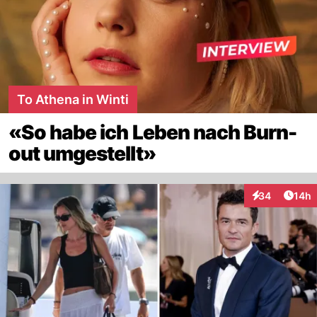
To Athena in Winti
«So habe ich Leben nach Burn-
out umgestellt»
Artik
34
14h
Interaktionen