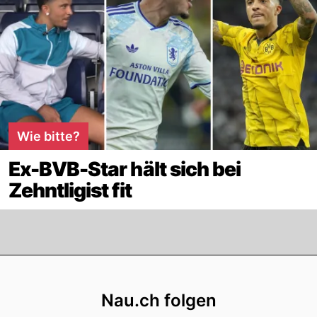
Wie bitte?
Ex-BVB-Star hält sich bei
Zehntligist fit
Footer
Nau.ch folgen