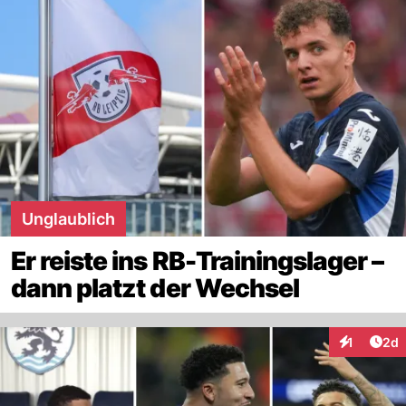
Unglaublich
Er reiste ins RB-Trainingslager –
dann platzt der Wechsel
Arti
1
2d
Interaktion