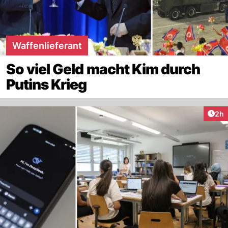
Waffenlieferant
So viel Geld macht Kim durch
Putins Krieg
Arti
2h