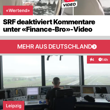
«Wertend»
SRF deaktiviert Kommentare
unter «Finance-Bro»-Video
MEHR AUS DEUTSCHLAND
Artik
4
14h
Interaktione
Leipzig