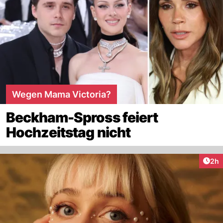
Wegen Mama Victoria?
Beckham-Spross feiert
Hochzeitstag nicht
Arti
2h