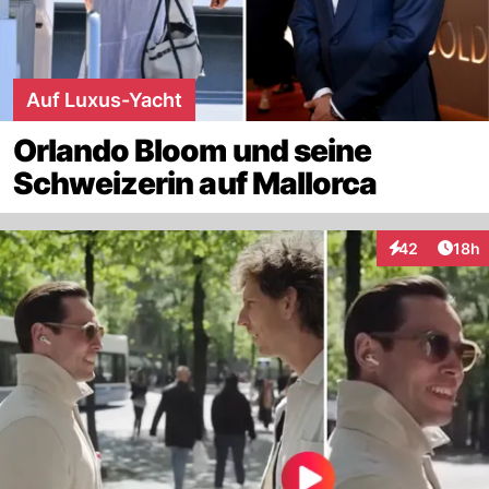
Auf Luxus-Yacht
Orlando Bloom und seine
Schweizerin auf Mallorca
Artik
42
18h
Interaktionen