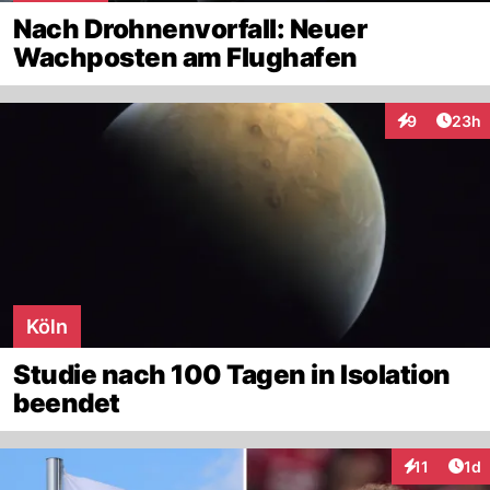
Nach Drohnenvorfall: Neuer
Wachposten am Flughafen
Artik
9
23h
Interaktionen
Köln
Studie nach 100 Tagen in Isolation
beendet
Art
11
1d
Interaktione