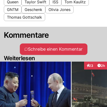
Queen
Taylor Swift
ISS
Tom Kaulitz
GNTM
Geschenk
Olivia Jones
Thomas Gottschalk
Kommentare
Schreibe einen Kommentar
Weiterlesen
Arti
23
2h
Interaktionen