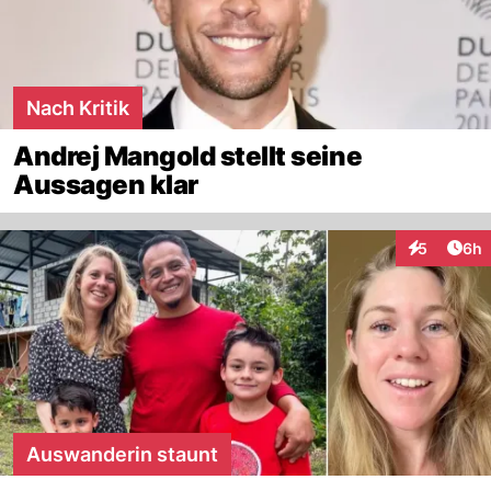
Nach Kritik
Andrej Mangold stellt seine
Aussagen klar
Arti
5
6h
Interaktion
Auswanderin staunt