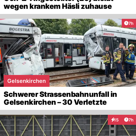
wegen krankem Häsli zuhause
Arti
7h
Gelsenkirchen
Schwerer Strassenbahnunfall in
Gelsenkirchen – 30 Verletzte
Arti
15
7h
Interaktione