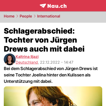
frontpage.
NAU.ch
Home
People
International
Schlagerabschied:
Tochter von Jürgen
Drews auch mit dabei
Kaltrina Iljazi
Deutschland
,
22.12.2022 - 14:47
Bei dem Schlagerabschied von Jürgen Drews ist
seine Tochter Joelina hinter den Kulissen als
Unterstützung mit dabei.