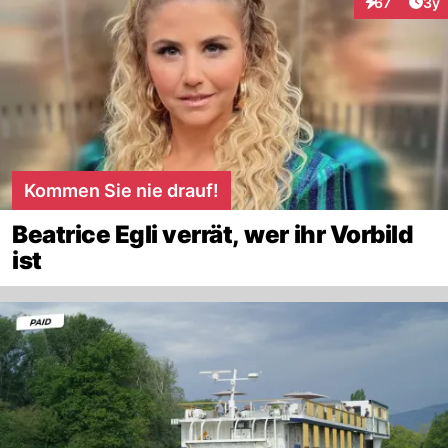
Arti
67
3y
Interaktione
Kommen Sie nie drauf!
Beatrice Egli verrät, wer ihr Vorbild
ist