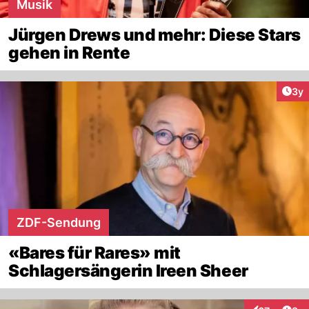
Musik
Jürgen Drews und mehr: Diese Stars
gehen in Rente
Arti
3y
ZDF-Sendung
«Bares für Rares» mit
Schlagersängerin Ireen Sheer