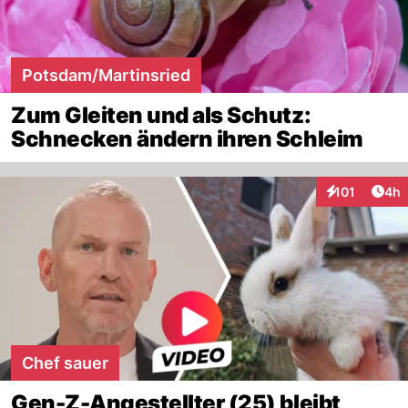
Potsdam/Martinsried
Zum Gleiten und als Schutz:
Schnecken ändern ihren Schleim
Arti
101
4h
Interaktionen
Chef sauer
Gen-Z-Angestellter (25) bleibt