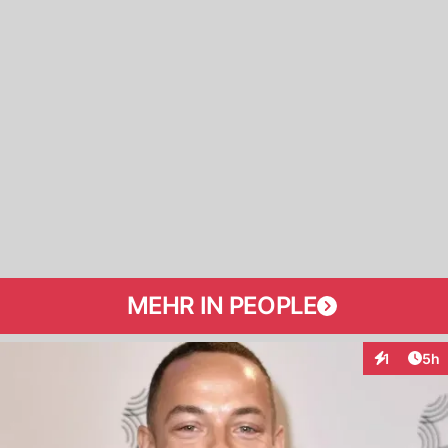
MEHR IN PEOPLE
Arti
1
5h
Interaktion