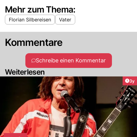
Mehr zum Thema:
Florian Silbereisen
Vater
Kommentare
Schreibe einen Kommentar
Weiterlesen
Arti
3y