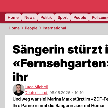
Home
News
Politik
Sport
People
Polizei
Home
People
International
Sängerin stürzt
«Fernsehgarten»
ihr
Luca Micheli
Deutschland
,
08.06.2026 - 10:10
Und weg war sie! Marina Marx stürzt im «ZDF-F
Ihre Panne nimmt die Sängerin aber mit Humor.