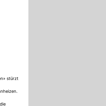
n» stürzt
anheizen.
die