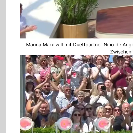
Marina Marx will mit Duettpartner Nino de Ang
Zwischenf