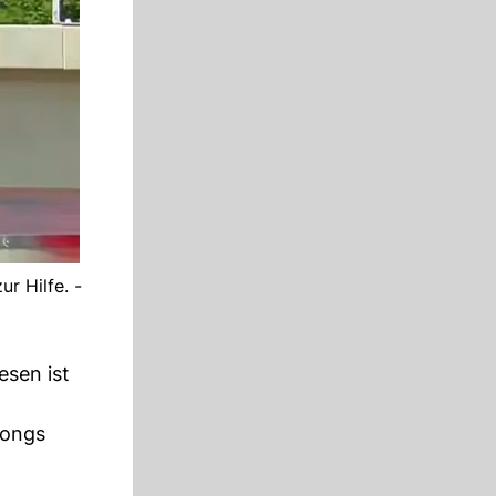
r Hilfe. -
esen ist
Songs