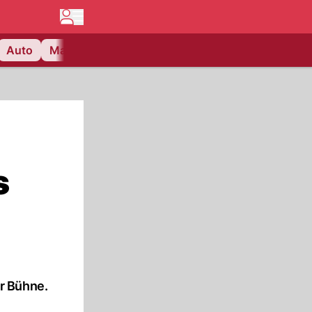
Auto
Matchcenter
Videos
Nau Plus
Lifestyle
s
r Bühne.