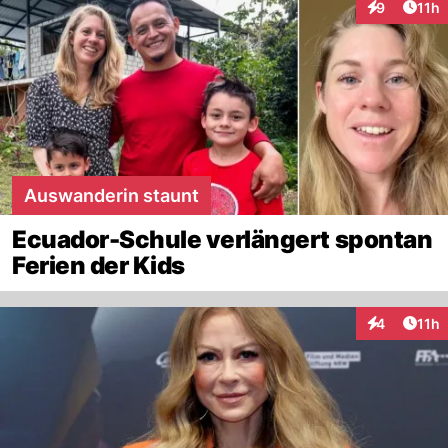
Artik
9
11h
Interaktione
Auswanderin staunt
Ecuador-Schule verlängert spontan
Ferien der Kids
Artik
4
11h
Interaktione