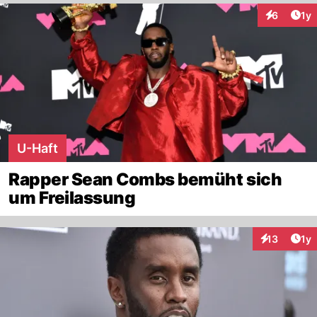
Art
6
1y
Interaktion
U-Haft
Rapper Sean Combs bemüht sich
um Freilassung
Art
13
1y
Interaktione