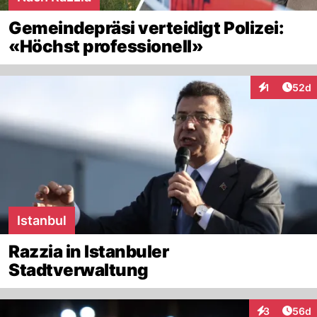
Gemeindepräsi verteidigt Polizei:
«Höchst professionell»
Artik
1
52d
Interaktione
Istanbul
Razzia in Istanbuler
Stadtverwaltung
Artik
3
56d
Interaktionen