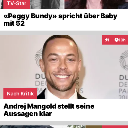
TV-Star
«Peggy Bundy» spricht über Baby
mit 52
Artik
1
10h
Interaktione
Nach Kritik
Andrej Mangold stellt seine
Aussagen klar