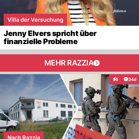
Villa der Versuchung
Jenny Elvers spricht über
finanzielle Probleme
MEHR RAZZIA
Artik
6
34d
Interaktionen
Nach Razzia