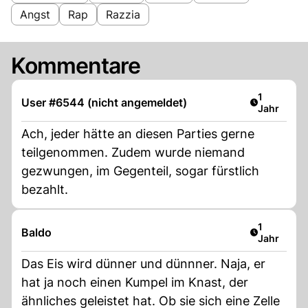
Angst
Rap
Razzia
Kommentare
Artikel ver
1
User #6544 (nicht angemeldet)
Jahr
Ach, jeder hätte an diesen Parties gerne
teilgenommen. Zudem wurde niemand
gezwungen, im Gegenteil, sogar fürstlich
bezahlt.
Artikel ver
1
Baldo
Jahr
Das Eis wird dünner und dünnner. Naja, er
hat ja noch einen Kumpel im Knast, der
ähnliches geleistet hat. Ob sie sich eine Zelle