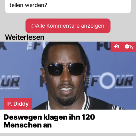
teilen werden?
Alle Kommentare anzeigen
Weiterlesen
Art
9
1y
Interaktion
P. Diddy
Deswegen klagen ihn 120
Menschen an