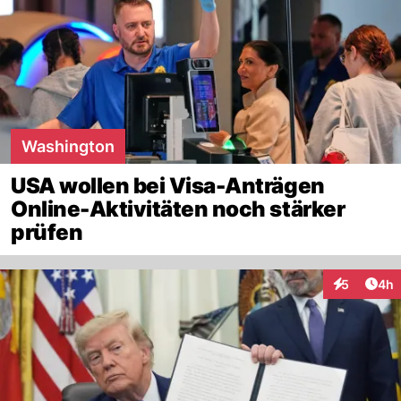
Washington
USA wollen bei Visa-Anträgen
Online-Aktivitäten noch stärker
prüfen
Arti
5
4h
Interaktion