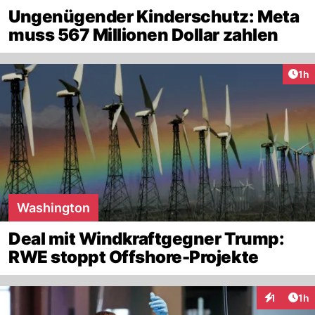
Ungenügender Kinderschutz: Meta
muss 567 Millionen Dollar zahlen
Art
1h
Washington
Deal mit Windkraftgegner Trump:
RWE stoppt Offshore-Projekte
Art
1
1h
Interaktion