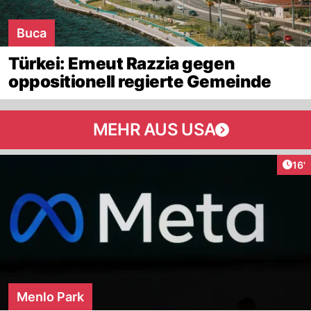
Buca
Türkei: Erneut Razzia gegen
oppositionell regierte Gemeinde
MEHR AUS USA
Arti
16'
Menlo Park