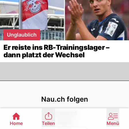
Unglaublich
Er reiste ins RB-Trainingslager –
dann platzt der Wechsel
Footer
Nau.ch folgen
Facebook
Twitter
Home
Teilen
Menü