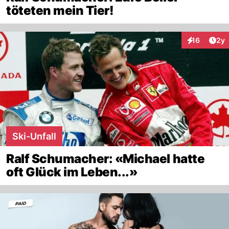
töteten mein Tier!
Arti
16
2y
Interaktione
Ski-Unfall
Ralf Schumacher: «Michael hatte
oft Glück im Leben...»