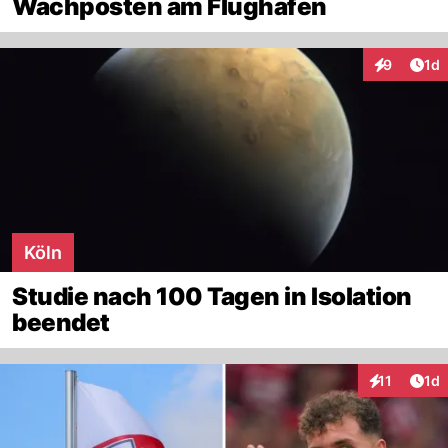
Wachposten am Flughafen
Art
9
1d
Interaktion
Köln
Studie nach 100 Tagen in Isolation
beendet
Art
11
1d
Interaktione