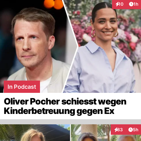
Art
10
1h
Interaktione
In Podcast
Oliver Pocher schiesst wegen
Kinderbetreuung gegen Ex
Arti
83
5h
Interaktionen