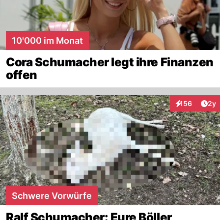
sie nicht mit Nutzlosigkeit.
10'000 im Monat
Cora Schumacher legt ihre Finanzen
offen
Arti
156
2y
Interaktionen
Schwere Vorwürfe
Ralf Schumacher: Eure Böller