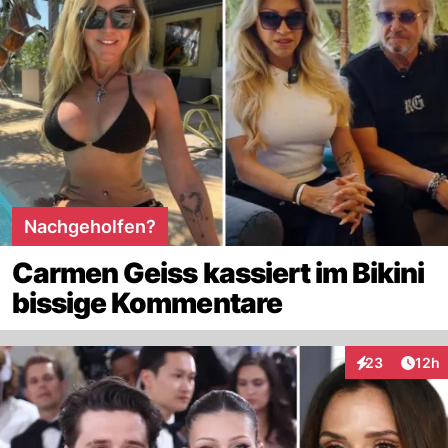
Nachgeholfen?
Carmen Geiss kassiert im Bikini
bissige Kommentare
Artik
23
12h
Interaktionen