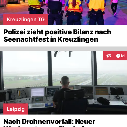
Kreuzlingen TG
Polizei zieht positive Bilanz nach
Seenachtfest in Kreuzlingen
Art
5
1d
Interaktion
Leipzig
Nach Drohnenvorfall: Neuer