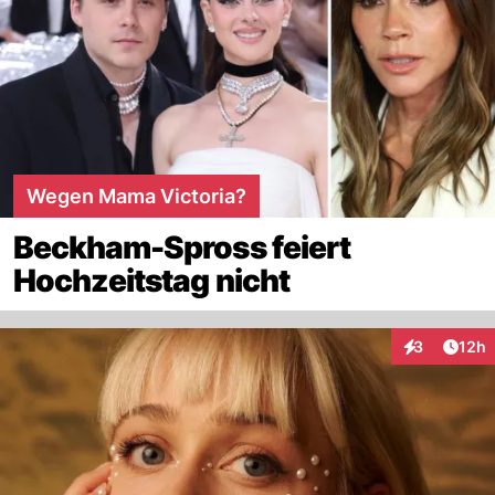
Wegen Mama Victoria?
Beckham-Spross feiert
Hochzeitstag nicht
Artik
3
12h
Interaktione