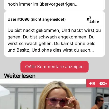
noch immer im übervorgestrigen
Jahrhundert.
Artikel verö
2
User #3696 (nicht angemeldet)
Jahre
Du bist nackt gekommen, Und nackt wirst du
gehen. Du bist schwach angekommen, Du
wirst schwach gehen. Du kamst ohne Geld
und Besitz, Und ohne dies wirst du auch
gehen. Dein erstes Bad? Jemand hat dich
gewaschen, Dein letztes Bad? Jemand wird
Alle Kommentare anzeigen
dich waschen. Das ist das Leben!!! Warum
Weiterlesen
also so viel Boshaftigkeit, so viel Neid, so viel
Hass, so viel Missgunst, so viel Hetze und so
Arti
16
2y
Interaktione
viel Egoismus? Sei nett, respektvoll, lächle oft
und tue gute Taten. Denk daran, dass unsere
Zeit auf der Erde begrenzt ist, verschwende