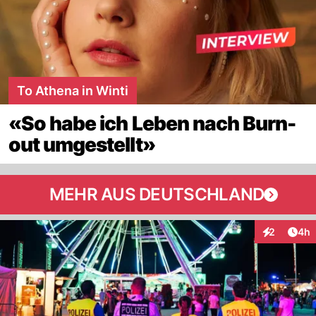
To Athena in Winti
«So habe ich Leben nach Burn-
out umgestellt»
MEHR AUS DEUTSCHLAND
Arti
2
4h
Interaktion