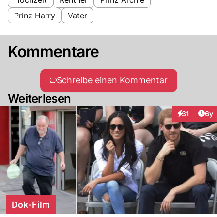
Prinz Harry
Vater
Kommentare
Schreibe einen Kommentar
Weiterlesen
Arti
31
6y
Interaktione
Dok-Film