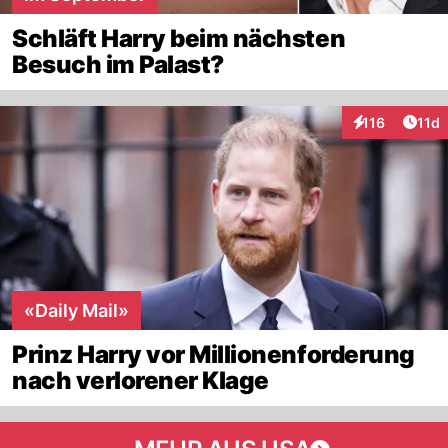
Schläft Harry beim nächsten
Besuch im Palast?
Artik
116
11d
Interaktionen
«Daily Mail»
Prinz Harry vor Millionenforderung
nach verlorener Klage