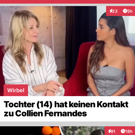
Arti
23
5h
Interaktionen
Wirbel
Tochter (14) hat keinen Kontakt
zu Collien Fernandes
Artik
91
18h
Interaktionen