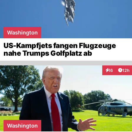
Washington
US-Kampfjets fangen Flugzeuge
nahe Trumps Golfplatz ab
Artik
16
12h
Interaktionen
Washington