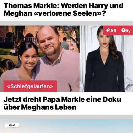
Thomas Markle: Werden Harry und
Meghan «verlorene Seelen»?
Arti
156
5y
Interaktionen
«Schiefgelaufen»
Jetzt dreht Papa Markle eine Doku
über Meghans Leben