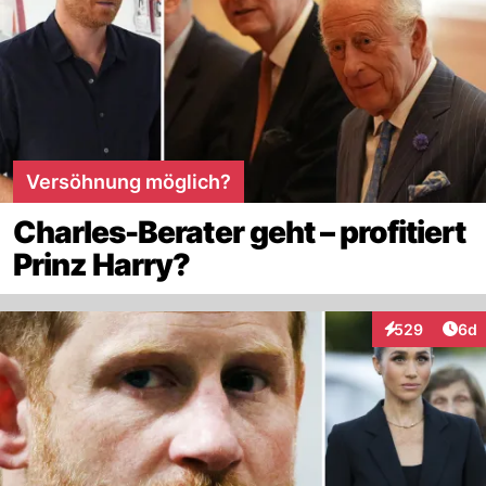
Versöhnung möglich?
Charles-Berater geht – profitiert
Prinz Harry?
Arti
529
6d
Interaktionen