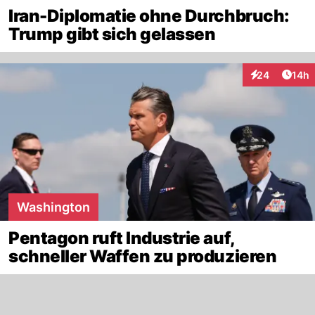
Iran-Diplomatie ohne Durchbruch:
Trump gibt sich gelassen
Artik
24
14h
Interaktionen
Washington
Pentagon ruft Industrie auf,
schneller Waffen zu produzieren