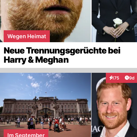
Wegen Heimat
Neue Trennungsgerüchte bei
Harry & Meghan
Arti
175
9d
Interaktionen
Im September