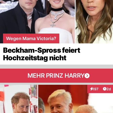
Wegen Mama Victoria?
Beckham-Spross feiert
Hochzeitstag nicht
MEHR PRINZ HARRY
Arti
197
2d
Interaktionen