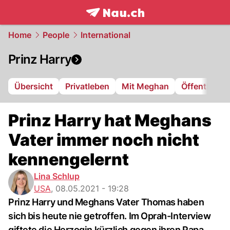
frontpage.
NAU.ch
Home
People
International
Prinz Harry
Übersicht
Privatleben
Mit Meghan
Öffentliche 
Prinz Harry hat Meghans
Vater immer noch nicht
kennengelernt
Lina Schlup
USA
,
08.05.2021 - 19:28
Prinz Harry und Meghans Vater Thomas haben
sich bis heute nie getroffen. Im Oprah-Interview
giftete die Herzogin kürzlich gegen ihren Papa.