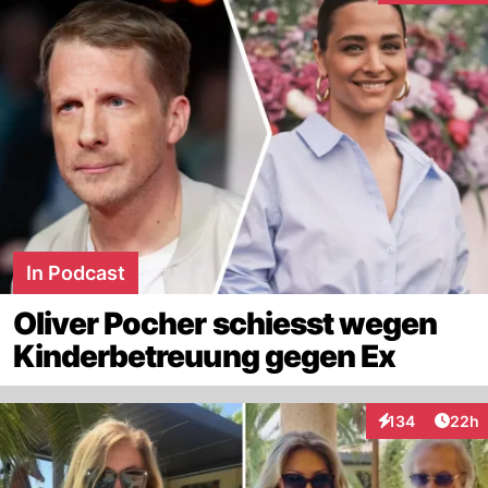
In Podcast
Oliver Pocher schiesst wegen
Kinderbetreuung gegen Ex
Artik
134
22h
Interaktionen