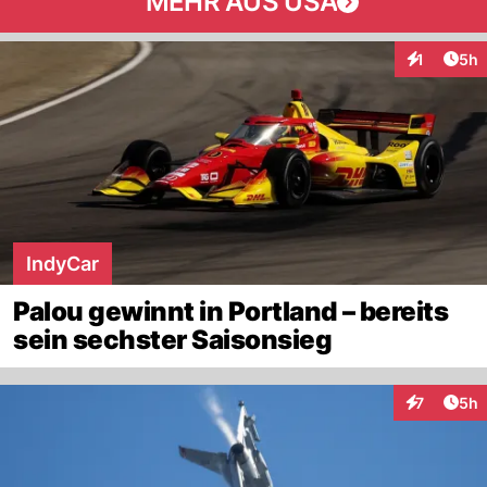
MEHR AUS USA
Arti
1
5h
Interaktion
IndyCar
Palou gewinnt in Portland – bereits
sein sechster Saisonsieg
Arti
7
5h
Interaktion