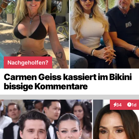
Nachgeholfen?
Carmen Geiss kassiert im Bikini
bissige Kommentare
Art
34
1d
Interaktione