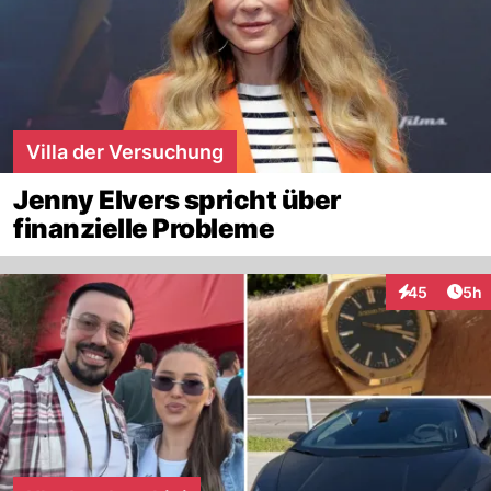
Villa der Versuchung
Jenny Elvers spricht über
finanzielle Probleme
Arti
45
5h
Interaktionen