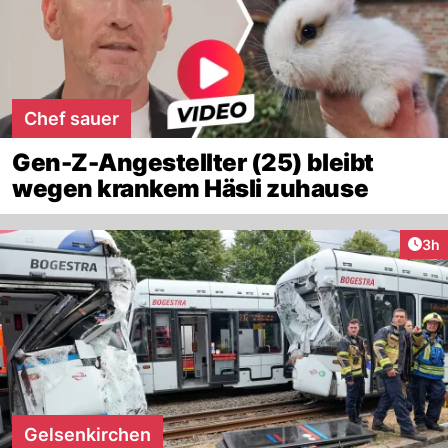
Chef sauer
Gen-Z-Angestellter (25) bleibt
wegen krankem Häsli zuhause
Arti
3h
Gelsenkirchen