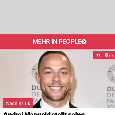
MEHR IN PEOPLE
Arti
1
2h
Interaktion
Nach Kritik
Andrej Mangold stellt seine