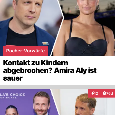
Pocher-Vorwürfe
Kontakt zu Kindern
abgebrochen? Amira Aly ist
sauer
Artik
42
76d
Interaktionen