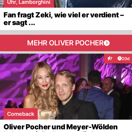
Uhr, Lamborghini
Fan fragt Zeki, wie viel er verdient –
er sagt ...
MEHR OLIVER POCHER
Artik
7
20d
Interaktionen
Comeback
Oliver Pocher und Meyer-Wölden