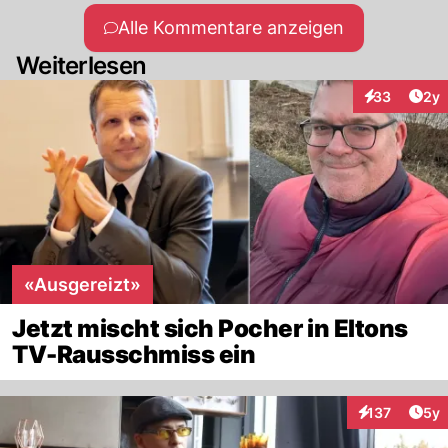
Alle Kommentare anzeigen
Weiterlesen
Arti
33
2y
Interaktionen
«Ausgereizt»
Jetzt mischt sich Pocher in Eltons
TV-Rausschmiss ein
Arti
137
5y
Interaktionen