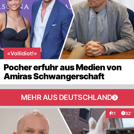
«Vollidiot!»
Pocher erfuhr aus Medien von
Amiras Schwangerschaft
MEHR AUS DEUTSCHLAND
Arti
11
32'
Interaktionen