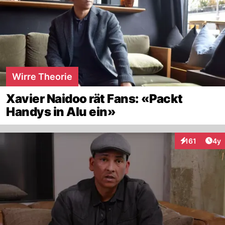
Wirre Theorie
Xavier Naidoo rät Fans: «Packt
Handys in Alu ein»
Arti
161
4y
Interaktionen