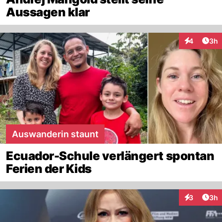
Aussagen klar
Arti
4
3h
Interaktion
Auswanderin staunt
Ecuador-Schule verlängert spontan
Ferien der Kids
Arti
3
3h
Interaktion