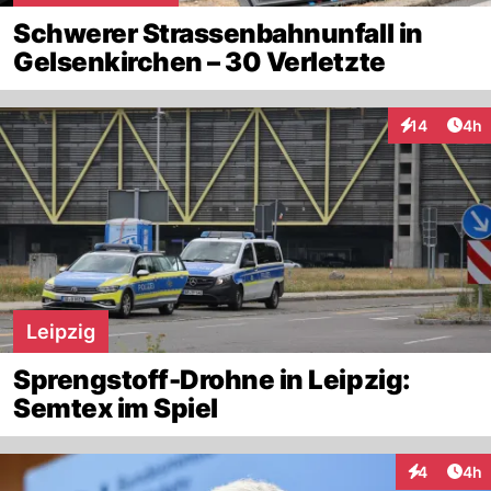
Schwerer Strassenbahnunfall in
Gelsenkirchen – 30 Verletzte
Arti
14
4h
Interaktione
Leipzig
Sprengstoff-Drohne in Leipzig:
Semtex im Spiel
Arti
4
4h
Interaktion