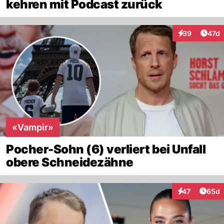
kehren mit Podcast zurück
Artik
39
47d
Interaktionen
«Vampir»
Pocher-Sohn (6) verliert bei Unfall
obere Schneidezähne
Artik
47
65d
Interaktionen