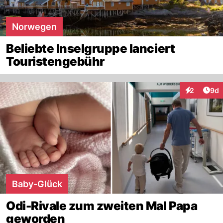
Norwegen
Beliebte Inselgruppe lanciert
Touristengebühr
Arti
2
9d
Interaktion
Baby-Glück
Odi-Rivale zum zweiten Mal Papa
geworden