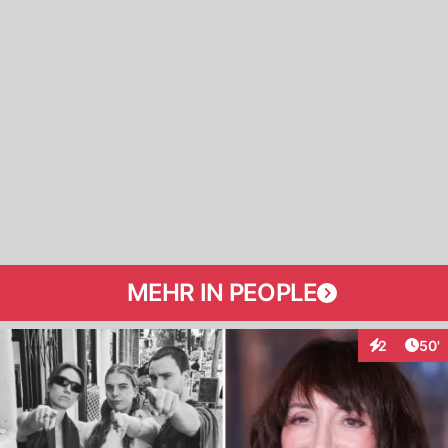
MEHR IN PEOPLE
Arti
2
50'
Interaktione