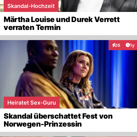
Skandal-Hochzeit
Märtha Louise und Durek Verrett
verraten Termin
Art
26
1y
Interaktione
Heiratet Sex-Guru
Skandal überschattet Fest von
Norwegen-Prinzessin