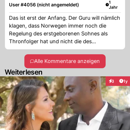
Artikel ver
1
User #4056 (nicht angemeldet)
Jahr
Das ist erst der Anfang. Der Guru will nämlich
klagen, dass Norwegen immer noch die
Regelung des erstgeborenen Sohnes als
Thronfolger hat und nicht die des
erstgeborenen Kindes. Erstgeborene wäre
nämlich Märthe Louise und der Guru dereinst
Alle Kommentare anzeigen
Königinnengemahl.
Weiterlesen
Art
3
1y
Interaktion