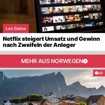
Los Gatos
Netflix steigert Umsatz und Gewinn
nach Zweifeln der Anleger
MEHR AUS NORWEGEN
Arti
50'