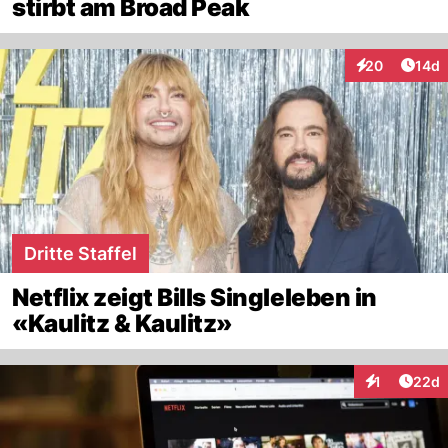
stirbt am Broad Peak
Artik
20
14d
Interaktionen
Dritte Staffel
Netflix zeigt Bills Singleleben in
«Kaulitz & Kaulitz»
Artik
1
22d
Interaktione