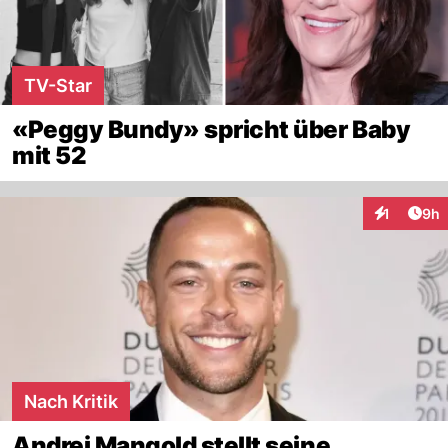
TV-Star
«Peggy Bundy» spricht über Baby
mit 52
Arti
1
9h
Interaktion
Nach Kritik
Andrej Mangold stellt seine