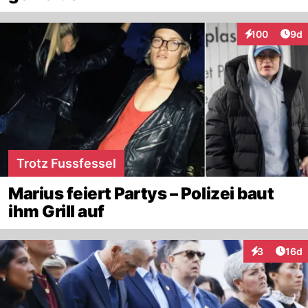
Arti
100
9d
Interaktionen
Trotz Fussfessel
Marius feiert Partys – Polizei baut
ihm Grill auf
Artik
3
16d
Interaktione