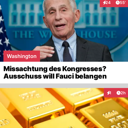
Arti
24
55'
Interaktionen
Washington
Missachtung des Kongresses?
Ausschuss will Fauci belangen
Arti
1
2h
Interaktion