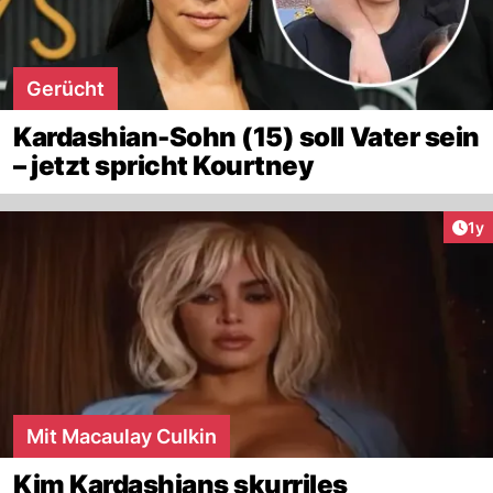
Gerücht
Kardashian-Sohn (15) soll Vater sein
– jetzt spricht Kourtney
Art
1y
Mit Macaulay Culkin
Kim Kardashians skurriles