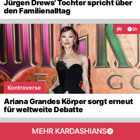
Jürgen Drews' Tochter spricht über
den Familienalltag
Arti
9
3h
Interaktion
Kontroverse
Ariana Grandes Körper sorgt erneut
für weltweite Debatte
MEHR KARDASHIANS