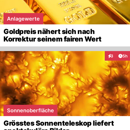
Anlagewerte
Goldpreis nähert sich nach
Korrektur seinem fairen Wert
Arti
3
5h
Interaktion
Sonnenoberfläche
Grösstes Sonnenteleskop liefert