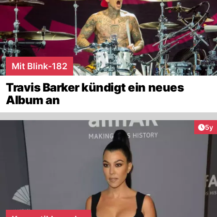
Mit Blink-182
Travis Barker kündigt ein neues
Album an
Arti
5y