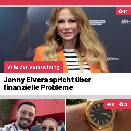
Arti
44'
Villa der Versuchung
Jenny Elvers spricht über
finanzielle Probleme
Arti
18
2h
Interaktione