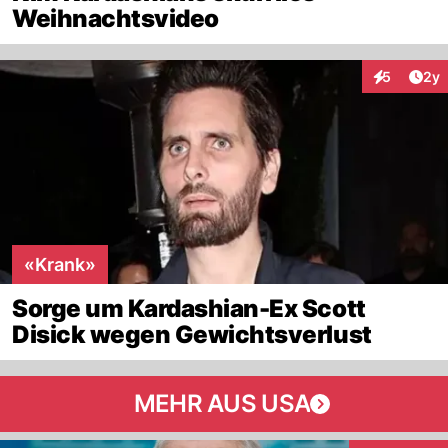
Weihnachtsvideo
Arti
5
2y
Interaktion
«Krank»
Sorge um Kardashian-Ex Scott
Disick wegen Gewichtsverlust
MEHR AUS USA