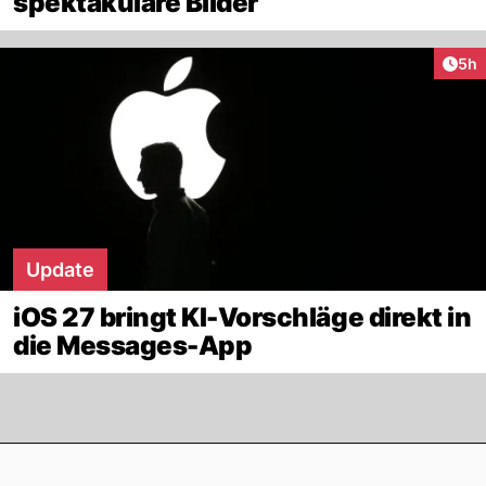
spektakuläre Bilder
Arti
5h
Update
iOS 27 bringt KI-Vorschläge direkt in
die Messages-App
Footer