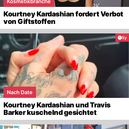
Kosmetikbranche
Kourtney Kardashian fordert Verbot
von Giftstoffen
Arti
5y
Nach Date
Kourtney Kardashian und Travis
Barker kuschelnd gesichtet