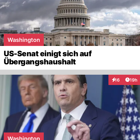
Washington
US-Senat einigt sich auf
Übergangshaushalt
Artik
16
19h
Interaktionen
Washington