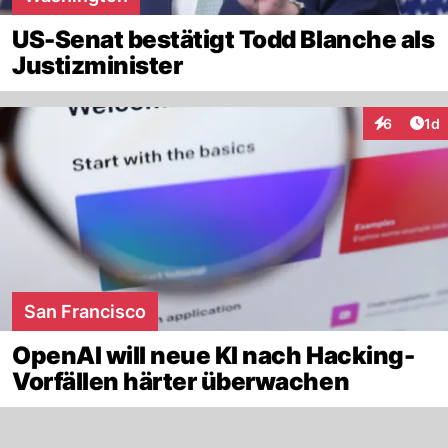
US-Senat bestätigt Todd Blanche als
Justizminister
Art
6
1d
Interaktion
San Francisco
OpenAI will neue KI nach Hacking-
Vorfällen härter überwachen