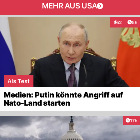
MEHR AUS USA
Arti
52
5h
Interaktionen
Als Test
Medien: Putin könnte Angriff auf
Nato-Land starten
Artik
17h