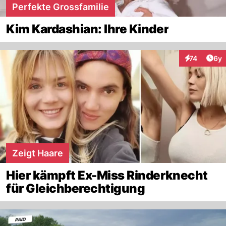
Perfekte Grossfamilie
Kim Kardashian: Ihre Kinder
Arti
74
6y
Interaktione
Zeigt Haare
Hier kämpft Ex-Miss Rinderknecht
für Gleichberechtigung