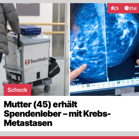
Artik
25
31d
Interaktionen
Schock
Mutter (45) erhält
Spendenleber – mit Krebs-
Metastasen