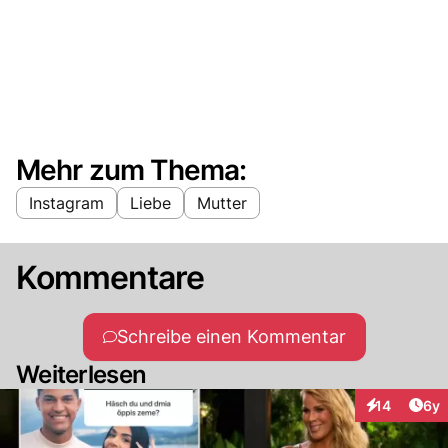
Mehr zum Thema:
Instagram
Liebe
Mutter
Kommentare
Schreibe einen Kommentar
Weiterlesen
Arti
14
6y
Interaktione