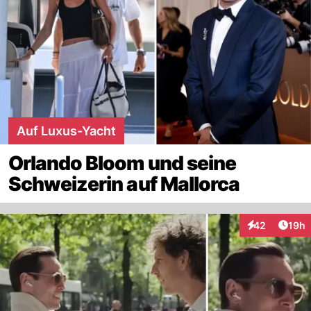
Auf Luxus-Yacht
Orlando Bloom und seine
Schweizerin auf Mallorca
Artik
42
19h
Interaktionen