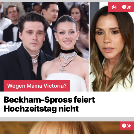
Arti
4
3h
Interaktion
Wegen Mama Victoria?
Beckham-Spross feiert
Hochzeitstag nicht
Arti
3h