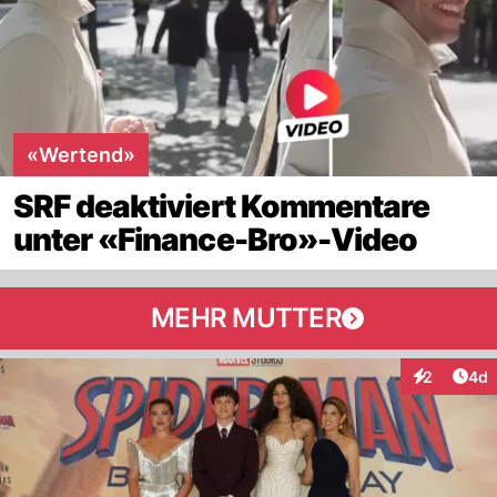
«Wertend»
SRF deaktiviert Kommentare
unter «Finance-Bro»-Video
MEHR MUTTER
Arti
2
4d
Interaktion