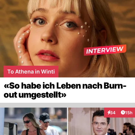
To Athena in Winti
«So habe ich Leben nach Burn-
out umgestellt»
Artik
34
15h
Interaktionen