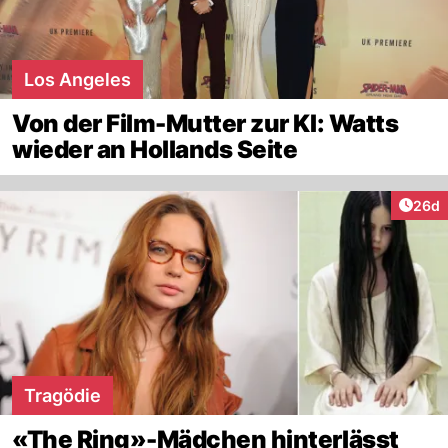
Los Angeles
Von der Film-Mutter zur KI: Watts
wieder an Hollands Seite
Artik
26d
Tragödie
«The Ring»-Mädchen hinterlässt