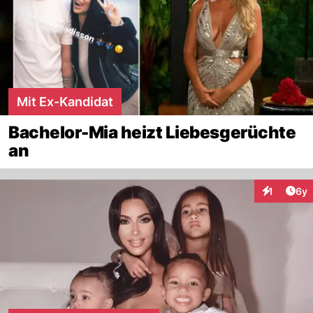
Mit Ex-Kandidat
Bachelor-Mia heizt Liebesgerüchte
an
Arti
1
6y
Interaktion