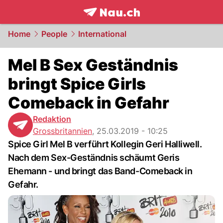
frontpage.
NAU.ch
Home
People
International
Mel B Sex Geständnis
bringt Spice Girls
Comeback in Gefahr
Redaktion
Grossbritannien
,
25.03.2019 - 10:25
Spice Girl Mel B verführt Kollegin Geri Halliwell.
Nach dem Sex-Geständnis schäumt Geris
Ehemann - und bringt das Band-Comeback in
Gefahr.