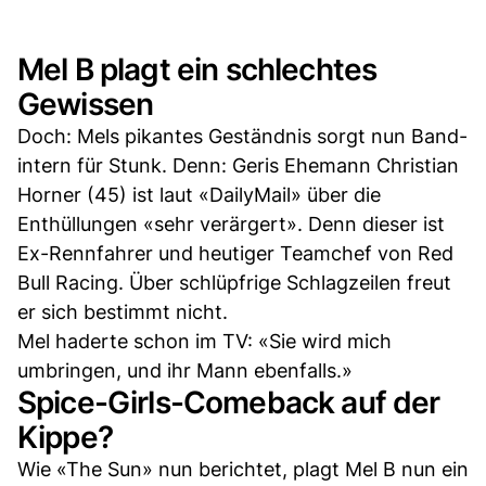
Mel B plagt ein schlechtes
Gewissen
Doch: Mels pikantes Geständnis sorgt nun Band-
intern für Stunk. Denn: Geris Ehemann Christian
Horner (45) ist laut «DailyMail» über die
Enthüllungen «sehr verärgert». Denn dieser ist
Ex-Rennfahrer und heutiger Teamchef von Red
Bull Racing. Über schlüpfrige Schlagzeilen freut
er sich bestimmt nicht.
Mel haderte schon im TV: «Sie wird mich
umbringen, und ihr Mann ebenfalls.»
Spice-Girls-Comeback auf der
Kippe?
Wie «The Sun» nun berichtet, plagt Mel B nun ein