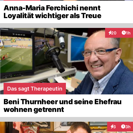
Anna-Maria Ferchichi nennt
Loyalität wichtiger als Treue
Art
20
1h
Interaktione
Das sagt Therapeutin
Beni Thurnheer und seine Ehefrau
wohnen getrennt
Arti
3
3h
Interaktion