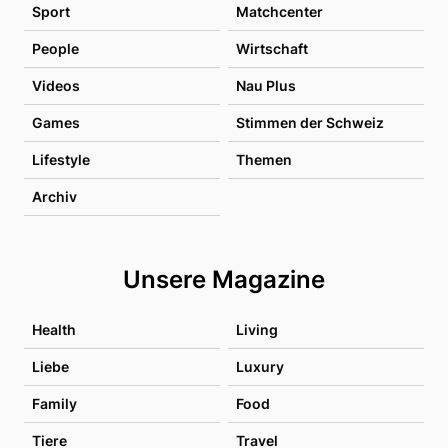
Sport
Matchcenter
People
Wirtschaft
Videos
Nau Plus
Games
Stimmen der Schweiz
Lifestyle
Themen
Archiv
Unsere Magazine
Health
Living
Liebe
Luxury
Family
Food
Tiere
Travel