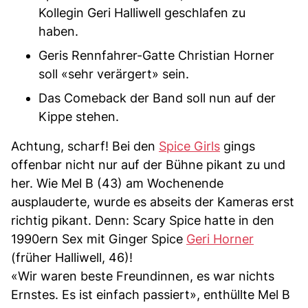
Kollegin Geri Halliwell geschlafen zu
haben.
Geris Rennfahrer-Gatte Christian Horner
soll «sehr verärgert» sein.
Das Comeback der Band soll nun auf der
Kippe stehen.
Achtung, scharf! Bei den
Spice Girls
gings
offenbar nicht nur auf der Bühne pikant zu und
her. Wie Mel B (43) am Wochenende
ausplauderte, wurde es abseits der Kameras erst
richtig pikant. Denn: Scary Spice hatte in den
1990ern Sex mit Ginger Spice
Geri Horner
(früher Halliwell, 46)!
«Wir waren beste Freundinnen, es war nichts
Ernstes. Es ist einfach passiert», enthüllte Mel B