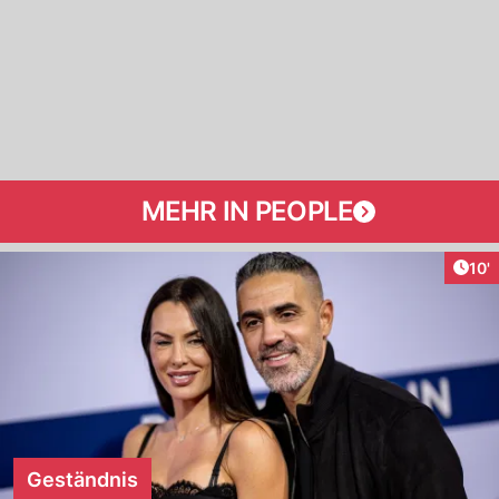
MEHR IN PEOPLE
Arti
10'
Geständnis