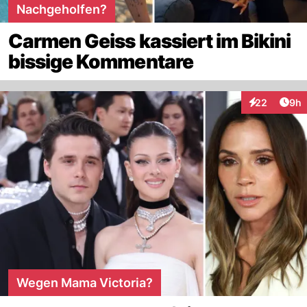
Nachgeholfen?
Carmen Geiss kassiert im Bikini
bissige Kommentare
Arti
22
9h
Interaktionen
Wegen Mama Victoria?