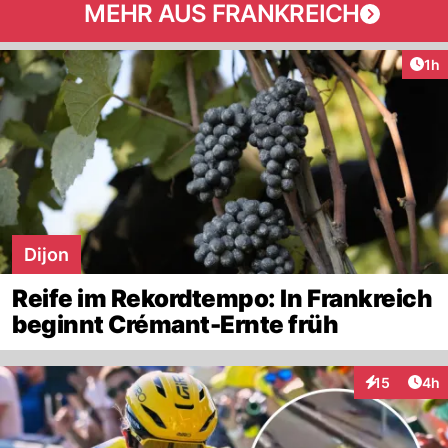
MEHR AUS FRANKREICH
Art
1h
Dijon
Reife im Rekordtempo: In Frankreich
beginnt Crémant-Ernte früh
Arti
15
4h
Interaktione