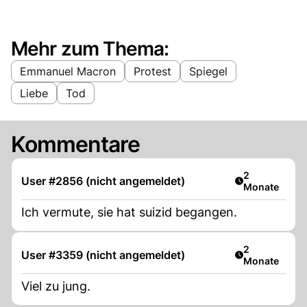
Mehr zum Thema:
Emmanuel Macron
Protest
Spiegel
Liebe
Tod
Kommentare
Artikel veröff
2
User #2856 (nicht angemeldet)
Monate
Ich vermute, sie hat suizid begangen.
Artikel veröff
2
User #3359 (nicht angemeldet)
Monate
Viel zu jung.