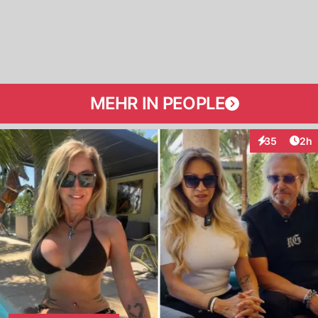
MEHR IN PEOPLE
Arti
35
2h
Interaktionen