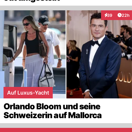
Artik
39
22h
Interaktionen
Auf Luxus-Yacht
Orlando Bloom und seine
Schweizerin auf Mallorca