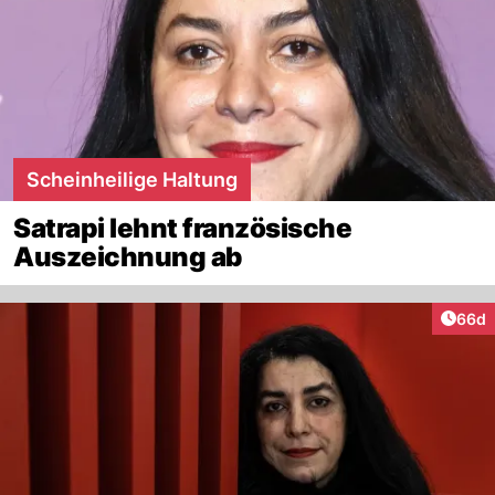
Scheinheilige Haltung
Satrapi lehnt französische
Auszeichnung ab
Artik
66d