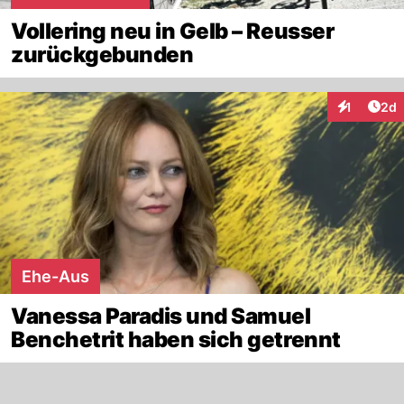
Vollering neu in Gelb – Reusser
zurückgebunden
Arti
1
2d
Interaktion
Ehe-Aus
Vanessa Paradis und Samuel
Benchetrit haben sich getrennt