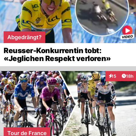
Abgedrängt?
Reusser-Konkurrentin tobt:
«Jeglichen Respekt verloren»
Artik
15
18h
Interaktionen
Tour de France