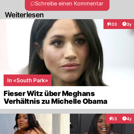
Schreibe einen Kommentar
Weiterlesen
Arti
103
3y
Interaktionen
In «South Park»
Fieser Witz über Meghans
Verhältnis zu Michelle Obama
Arti
53
4y
Interaktionen