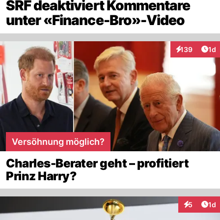
SRF deaktiviert Kommentare
unter «Finance-Bro»-Video
Art
139
1d
Interaktionen
Versöhnung möglich?
Charles-Berater geht – profitiert
Prinz Harry?
Art
5
1d
Interaktion