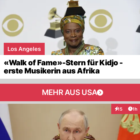
Los Angeles
«Walk of Fame»-Stern für Kidjo -
erste Musikerin aus Afrika
MEHR AUS USA
Art
15
1h
Interaktione