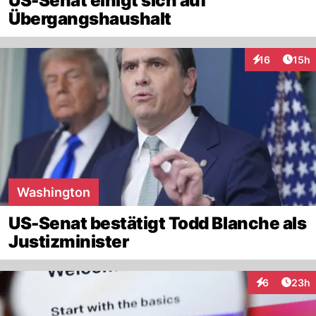
US-Senat einigt sich auf
Übergangshaushalt
Artik
16
15h
Interaktionen
Washington
US-Senat bestätigt Todd Blanche als
Justizminister
Artik
6
23h
Interaktionen