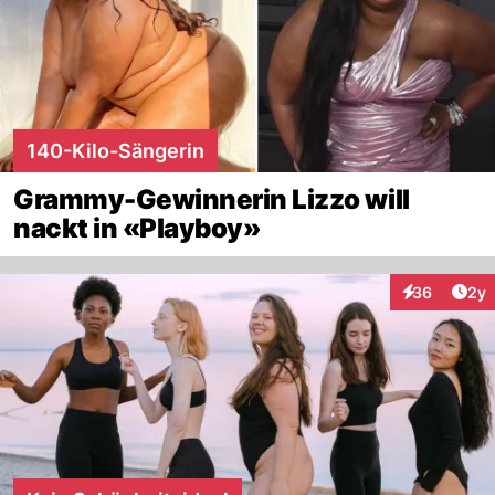
140-Kilo-Sängerin
Grammy-Gewinnerin Lizzo will
nackt in «Playboy»
Arti
36
2y
Interaktionen