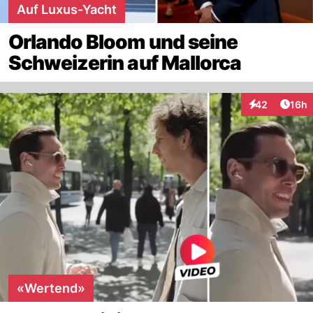
Auf Luxus-Yacht
Orlando Bloom und seine
Schweizerin auf Mallorca
Artik
42
16h
Interaktionen
«Wertend»