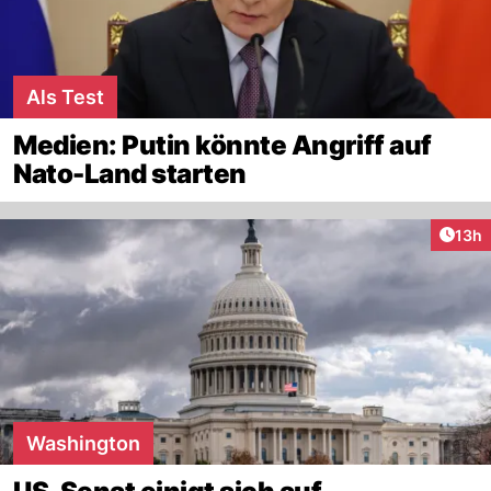
Als Test
Medien: Putin könnte Angriff auf
Nato-Land starten
Artik
13h
Washington