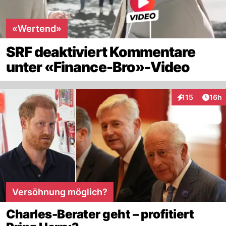
«Wertend»
SRF deaktiviert Kommentare
unter «Finance-Bro»-Video
Artik
115
16h
Interaktionen
Versöhnung möglich?
Charles-Berater geht – profitiert