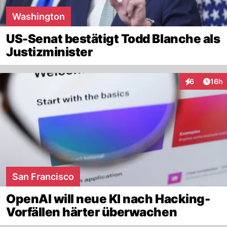
Washington
US-Senat bestätigt Todd Blanche als
Justizminister
Artik
6
16h
Interaktione
San Francisco
OpenAI will neue KI nach Hacking-
Vorfällen härter überwachen