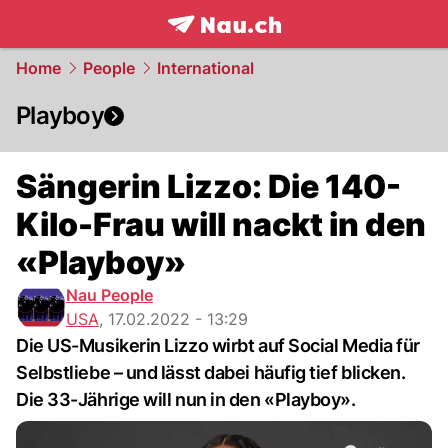
frontpage.
NAU.ch
Home
People
International
Playboy
Sängerin Lizzo: Die 140-
Kilo-Frau will nackt in den
«Playboy»
Nau People
USA
,
17.02.2022 - 13:29
Die US-Musikerin Lizzo wirbt auf Social Media für
Selbstliebe – und lässt dabei häufig tief blicken.
Die 33-Jährige will nun in den «Playboy».