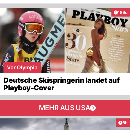
Artike
189d
Vor Olympia
Deutsche Skispringerin landet auf
Playboy-Cover
MEHR AUS USA
Arti
6h