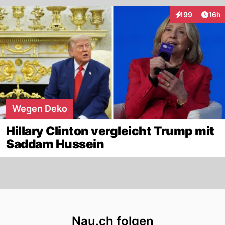
Artik
199
16h
Interaktionen
Wegen Deko
Hillary Clinton vergleicht Trump mit
Saddam Hussein
Footer
Nau.ch folgen