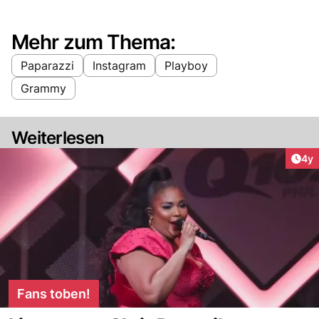
Mehr zum Thema:
Paparazzi
Instagram
Playboy
Grammy
Weiterlesen
Arti
4y
Fans toben!