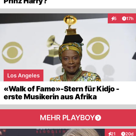
Prinz Harry?
Artik
5
17h
Interaktione
Los Angeles
«Walk of Fame»-Stern für Kidjo -
erste Musikerin aus Afrika
MEHR PLAYBOY
Artik
21
20d
Interaktionen