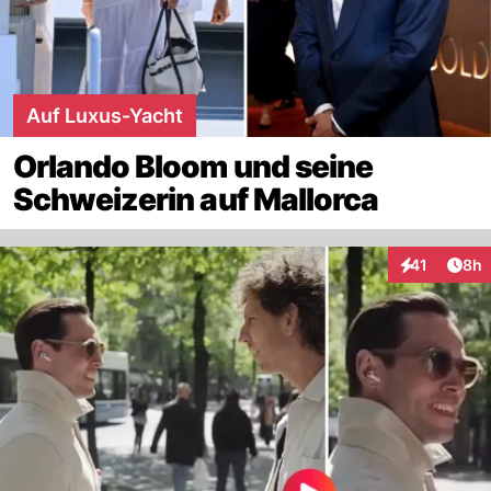
Auf Luxus-Yacht
Orlando Bloom und seine
Schweizerin auf Mallorca
Arti
41
8h
Interaktione