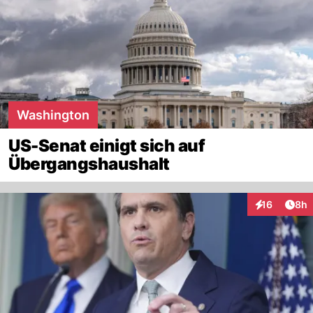
Washington
US-Senat einigt sich auf
Übergangshaushalt
Arti
16
8h
Interaktione