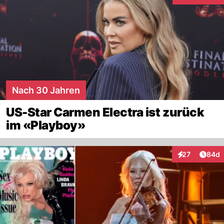
Nach 30 Jahren
US-Star Carmen Electra ist zurück
im «Playboy»
Artik
27
84d
Interaktionen