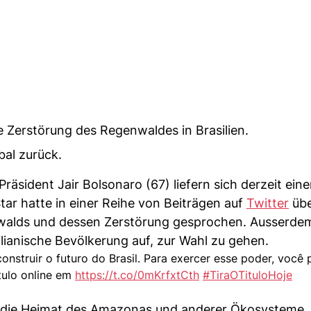
ie Zerstörung des Regenwaldes in Brasilien.
bal zurück.
räsident Jair Bolsonaro (67) liefern sich derzeit ein
tar hatte in einer Reihe von Beiträgen auf
Twitter
übe
alds und dessen Zerstörung gesprochen. Ausserdem
ianische Bevölkerung auf, zur Wahl zu gehen.
onstruir o futuro do Brasil. Para exercer esse poder, você 
ítulo online em
https://t.co/0mKrfxtCth
#TiraOTituloHoje
ist die Heimat des Amazonas und anderer Ökosysteme, 