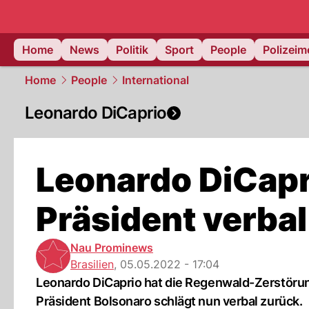
Home
News
Politik
Sport
People
Polizei
Home
People
International
Leonardo DiCaprio
Leonardo DiCapr
Präsident verbal
Nau Prominews
Brasilien
,
05.05.2022 - 17:04
Leonardo DiCaprio hat die Regenwald-Zerstörung 
Präsident Bolsonaro schlägt nun verbal zurück.