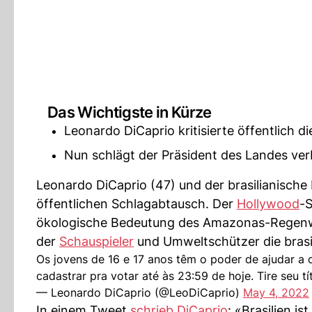
Das Wichtigste in Kürze
Leonardo DiCaprio kritisierte öffentlich d
Nun schlägt der Präsident des Landes ver
Leonardo DiCaprio (47) und der brasilianische P
öffentlichen Schlagabtausch. Der
Hollywood
-S
ökologische Bedeutung des Amazonas-Regenw
der
Schauspieler
und Umweltschützer die brasil
Os jovens de 16 e 17 anos têm o poder de ajudar a c
cadastrar pra votar até às 23:59 de hoje. Tire seu t
— Leonardo DiCaprio (@LeoDiCaprio)
May 4, 2022
In einem Tweet
schrieb DiCaprio
: «Brasilien 