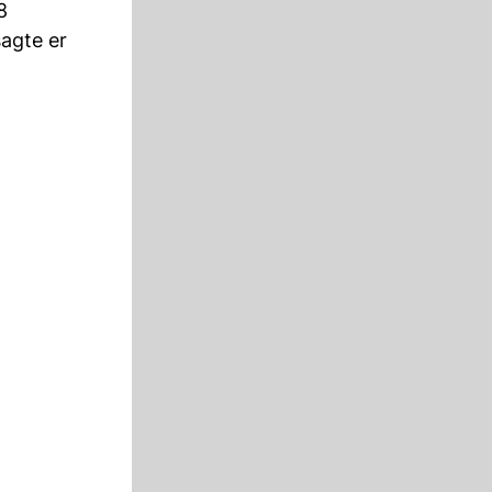
8
agte er