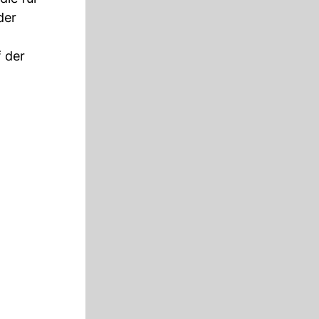
der
f der