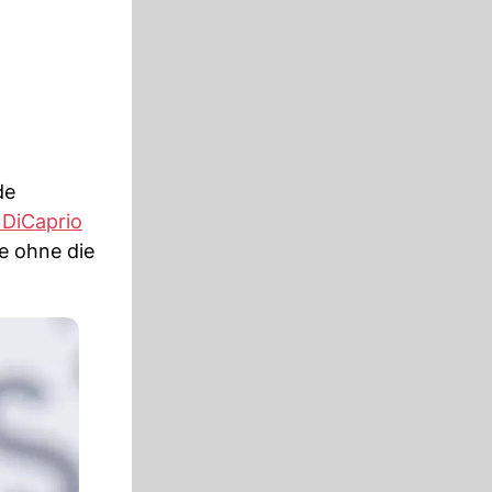
de
«DiCaprio
e ohne die