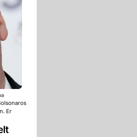
pa
Bolsonaros
n. Er
lt