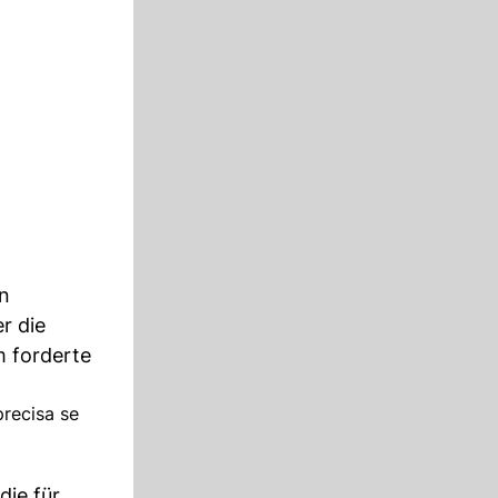
en
r die
 forderte
precisa se
die für