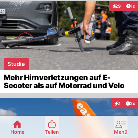
Art
29
1d
Interaktione
Studie
Mehr Hirnverletzungen auf E-
Scooter als auf Motorrad und Velo
Arti
2
2d
Interaktion
Home
Teilen
Menü