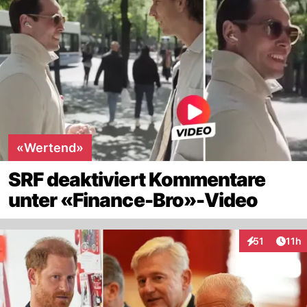
«Wertend»
SRF deaktiviert Kommentare
unter «Finance-Bro»-Video
Artik
51
11h
Interaktionen