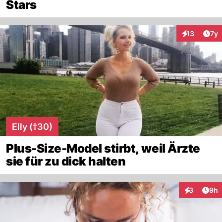
Stars
Art
13
7y
Interaktione
Elly (†30)
Plus-Size-Model stirbt, weil Ärzte
sie für zu dick halten
Arti
3
9h
Interaktion