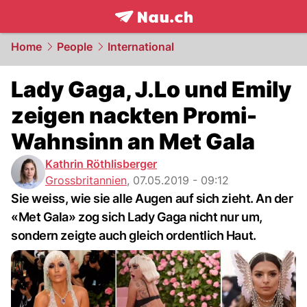
frontpage.
NAU.ch
Home
People
International
Lady Gaga, J.Lo und Emily
zeigen nackten Promi-
Wahnsinn an Met Gala
Kathrin Röthlisberger
Grossbritannien
,
07.05.2019 - 09:12
Sie weiss, wie sie alle Augen auf sich zieht. An der
«Met Gala» zog sich Lady Gaga nicht nur um,
sondern zeigte auch gleich ordentlich Haut.