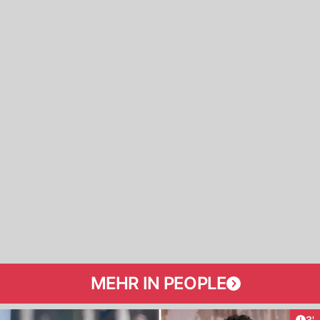
MEHR IN PEOPLE
Art
3'