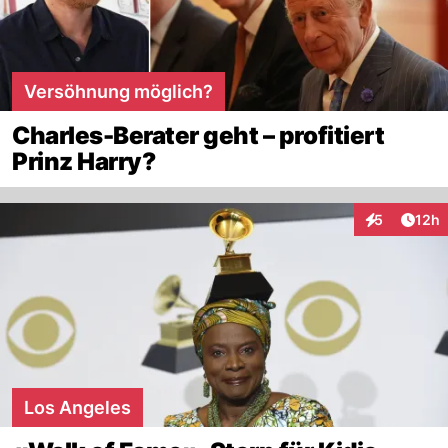
Versöhnung möglich?
Charles-Berater geht – profitiert
Prinz Harry?
Artik
5
12h
Interaktione
Los Angeles