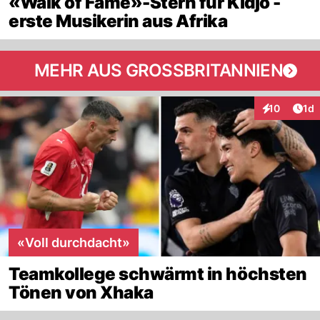
«Walk of Fame»-Stern für Kidjo -
erste Musikerin aus Afrika
MEHR AUS GROSSBRITANNIEN
Art
10
1d
Interaktione
«Voll durchdacht»
Teamkollege schwärmt in höchsten
Tönen von Xhaka