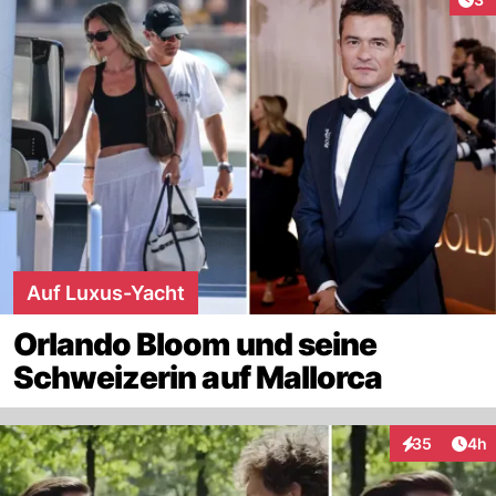
Auf Luxus-Yacht
Orlando Bloom und seine
Schweizerin auf Mallorca
Arti
35
4h
Interaktionen