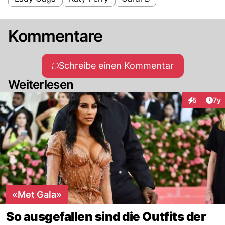
Kommentare
Schreibe einen Kommentar
Weiterlesen
Art
5
7y
Interaktion
«Met Gala»
So ausgefallen sind die Outfits der