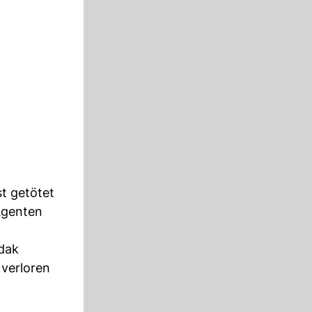
st getötet
 Agenten
odak
 verloren