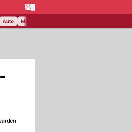
Auto
Matchcenter
Videos
Nau Plus
Lifestyle
-
 wurden