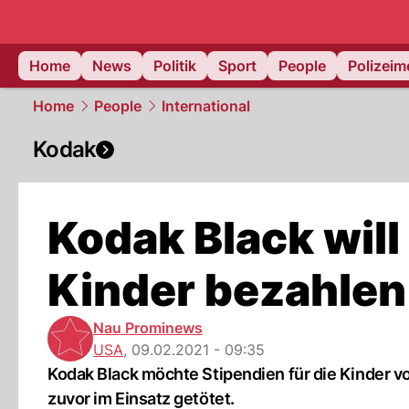
Home
News
Politik
Sport
People
Polizei
Home
People
International
Kodak
Kodak Black will
Kinder bezahlen
Nau Prominews
USA
,
09.02.2021 - 09:35
Kodak Black möchte Stipendien für die Kinder 
zuvor im Einsatz getötet.