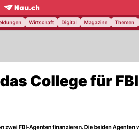
frontpage.
NAU.ch
meldungen
Wirtschaft
Digital
Magazine
Themen
 das College für FBI
von zwei FBI-Agenten finanzieren. Die beiden Agenten