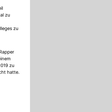
il
al zu
lleges zu
 Rapper
einem
2019 zu
cht hatte.