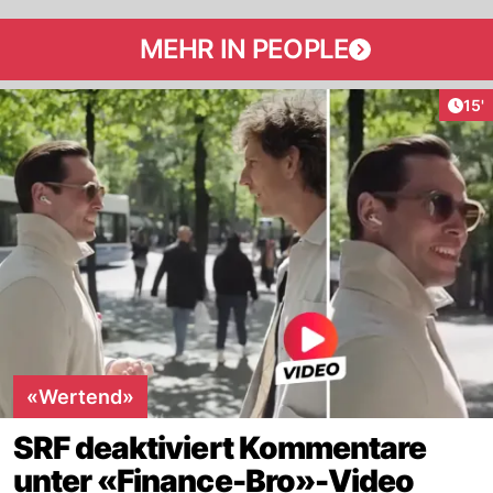
MEHR IN PEOPLE
Arti
15'
«Wertend»
SRF deaktiviert Kommentare
unter «Finance-Bro»-Video