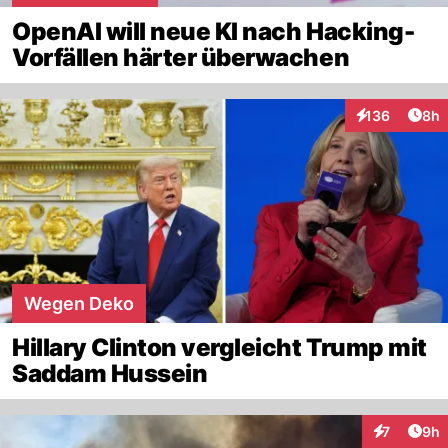
OpenAI will neue KI nach Hacking-
Vorfällen härter überwachen
Arti
136
8h
Interaktionen
Wegen Deko
Hillary Clinton vergleicht Trump mit
Saddam Hussein
Arti
7
9h
Interaktion