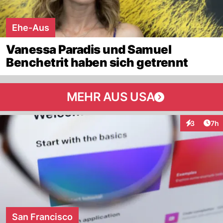
Ehe-Aus
Vanessa Paradis und Samuel
Benchetrit haben sich getrennt
MEHR AUS USA
Arti
3
7h
Interaktion
San Francisco