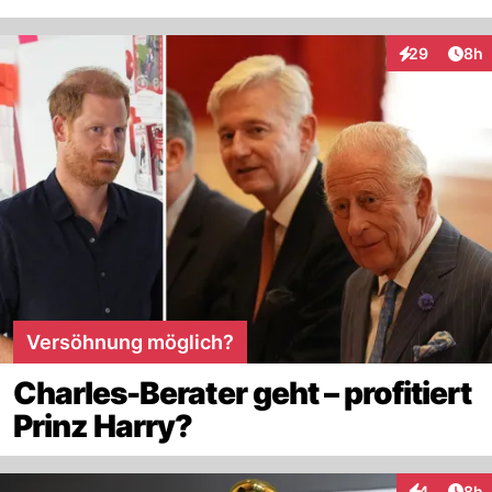
Arti
29
8h
Interaktionen
Versöhnung möglich?
Charles-Berater geht – profitiert
Prinz Harry?
Arti
4
8h