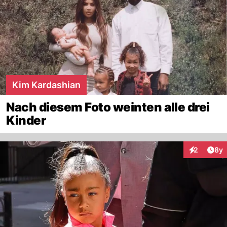
Kim Kardashian
Nach diesem Foto weinten alle drei
Kinder
Arti
2
8y
Interaktion