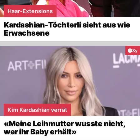
Haar-Extensions
Kardashian-Töchterli sieht aus wie
Erwachsene
Arti
8y
Kim Kardashian verrät
«Meine Leihmutter wusste nicht,
wer ihr Baby erhält»