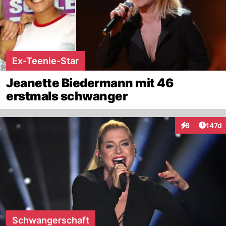
Ex-Teenie-Star
Jeanette Biedermann mit 46
erstmals schwanger
Artike
8
147d
Interaktionen
Schwangerschaft