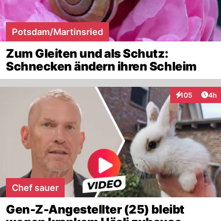
Potsdam/Martinsried
Zum Gleiten und als Schutz:
Schnecken ändern ihren Schleim
Arti
105
4h
Interaktionen
Chef sauer
Gen-Z-Angestellter (25) bleibt