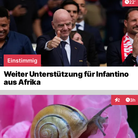
Arti
22'
Einstimmig
Weiter Unterstützung für Infantino
aus Afrika
Arti
2
3h
Interaktion