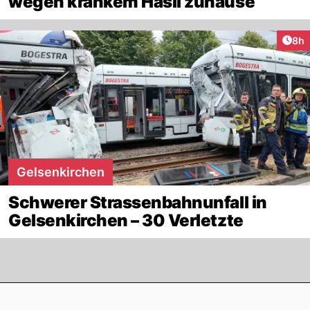
wegen krankem Häsli zuhause
Arti
8h
Gelsenkirchen
Schwerer Strassenbahnunfall in
Gelsenkirchen – 30 Verletzte
Footer