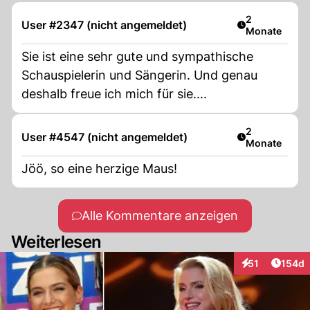
Artikel veröff
2
User #2347 (nicht angemeldet)
Monate
Sie ist eine sehr gute und sympathische
Schauspielerin und Sängerin. Und genau
deshalb freue ich mich für sie....
Artikel veröff
2
User #4547 (nicht angemeldet)
Monate
Jöö, so eine herzige Maus!
Alle Kommentare anzeigen
Weiterlesen
Artike
51
154d
Interaktionen