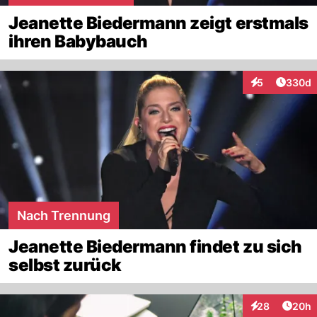
Jeanette Biedermann zeigt erstmals
ihren Babybauch
Artikel
5
330d
Interaktionen
Nach Trennung
Jeanette Biedermann findet zu sich
selbst zurück
Artik
28
20h
Interaktionen