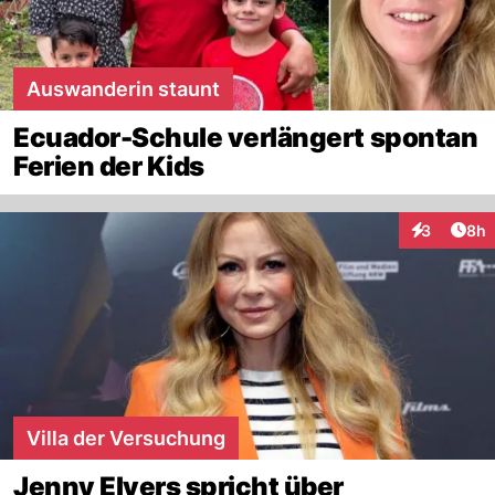
Auswanderin staunt
Ecuador-Schule verlängert spontan
Ferien der Kids
Arti
3
8h
Interaktion
Villa der Versuchung
Jenny Elvers spricht über