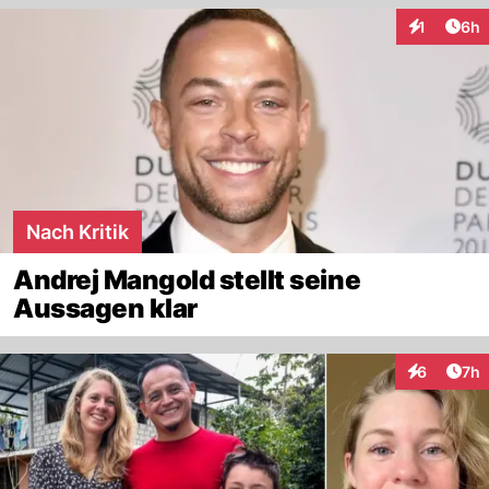
Arti
1
6h
Interaktion
Nach Kritik
Andrej Mangold stellt seine
Aussagen klar
Arti
6
7h
Interaktion