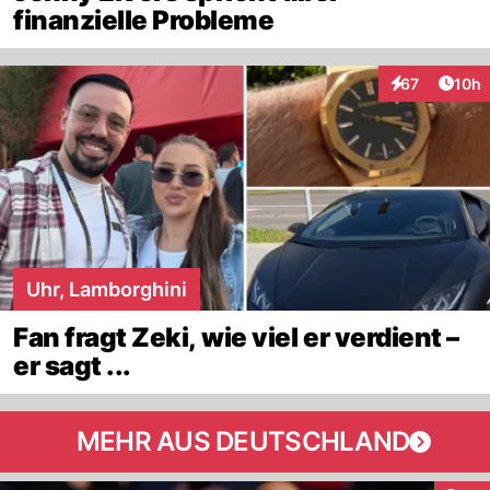
finanzielle Probleme
Artik
67
10h
Interaktionen
Uhr, Lamborghini
Fan fragt Zeki, wie viel er verdient –
er sagt ...
MEHR AUS DEUTSCHLAND