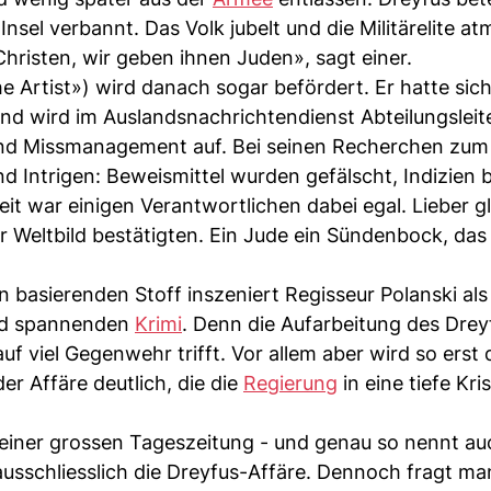
nsel verbannt. Das Volk jubelt und die Militärelite at
hristen, wir geben ihnen Juden», sagt einer.
 Artist») wird danach sogar befördert. Er hatte sich
nd wird im Auslandsnachrichtendienst Abteilungsleite
 und Missmanagement auf. Bei seinen Recherchen zum 
nd Intrigen: Beweismittel wurden gefälscht, Indizien 
it war einigen Verantwortlichen dabei egal. Lieber g
hr Weltbild bestätigten. Ein Jude ein Sündenbock, das
basierenden Stoff inszeniert Regisseur Polanski als 
nd spannenden
Krimi
. Denn die Aufarbeitung des Drey
auf viel Gegenwehr trifft. Vor allem aber wird so erst 
er Affäre deutlich, die die
Regierung
in eine tiefe Kri
te einer grossen Tageszeitung - und genau so nennt au
ausschliesslich die Dreyfus-Affäre. Dennoch fragt ma