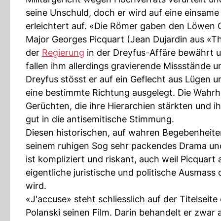
seine Unschuld, doch er wird auf eine einsame I
erleichtert auf. «Die Römer gaben den Löwen C
Major Georges Picquart (Jean Dujardin aus «The
der
Regierung
in der Dreyfus-Affäre bewährt u
fallen ihm allerdings gravierende Missstände
Dreyfus stösst er auf ein Geflecht aus Lügen u
eine bestimmte Richtung ausgelegt. Die Wahrhe
Gerüchten, die ihre Hierarchien stärkten und i
gut in die antisemitische Stimmung.
Diesen historischen, auf wahren Begebenheiten 
seinem ruhigen Sog sehr packendes Drama u
ist kompliziert und riskant, auch weil Picquart 
eigentliche juristische und politische Ausmass d
wird.
«J'accuse» steht schliesslich auf der Titelsei
Polanski seinen Film. Darin behandelt er zwar 