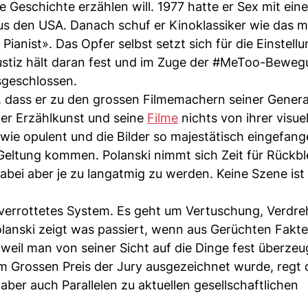
 Geschichte erzählen will. 1977 hatte er Sex mit eine
us den USA. Danach schuf er Kinoklassiker wie das mi
nist». Das Opfer selbst setzt sich für die Einstell
Justiz hält daran fest und im Zuge der #MeToo-Bewe
sgeschlossen.
t, dass er zu den grossen Filmemachern seiner Gener
ner Erzählkunst und seine
Filme
nichts von ihrer visue
h wie opulent und die Bilder so majestätisch eingefang
 Geltung kommen. Polanski nimmt sich Zeit für Rückb
abei aber je zu langatmig zu werden. Keine Szene ist z
n verrottetes System. Es geht um Vertuschung, Verdr
anski zeigt was passiert, wenn aus Gerüchten Fakt
weil man von seiner Sicht auf die Dinge fest überzeug
em Grossen Preis der Jury ausgezeichnet wurde, regt 
ber auch Parallelen zu aktuellen gesellschaftlichen