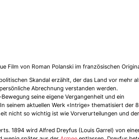
neue Film von Roman Polanski im französischen Origina
olitischen Skandal erzählt, der das Land vor mehr al
ls persönliche Abrechnung verstanden werden.
-Bewegung seine eigene Vergangenheit und ein
In seinem aktuellen Werk «Intrige» thematisiert der 
it nicht so wichtig ist wie Vorverurteilungen und der
erts. 1894 wird Alfred Dreyfus (Louis Garrel) von ein
nd wenig später aus der
Armee
entlassen. Dreyfus bet