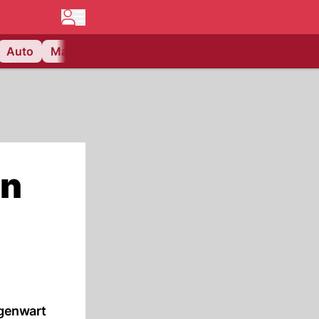
Auto
Matchcenter
Videos
Nau Plus
Lifestyle
an
egenwart