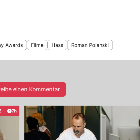
y Awards
Filme
Hass
Roman Polanski
reibe einen Kommentar
Artikel veröffentlicht:
5
7h
raktionen