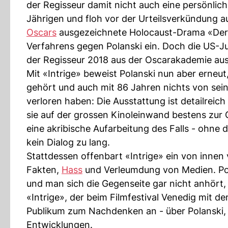
der Regisseur damit nicht auch eine persönliche
Jährigen und floh vor der Urteilsverkündung a
Oscars
ausgezeichnete Holocaust-Drama «Der Pia
Verfahrens gegen Polanski ein. Doch die US-
der Regisseur 2018 aus der Oscarakademie au
Mit «Intrige» beweist Polanski nun aber erneu
gehört und auch mit 86 Jahren nichts von sei
verloren haben: Die Ausstattung ist detailreic
sie auf der grossen Kinoleinwand bestens zur
eine akribische Aufarbeitung des Falls - ohne d
kein Dialog zu lang.
Stattdessen offenbart «Intrige» ein von inne
Fakten,
Hass
und Verleumdung von Medien. Pol
und man sich die Gegenseite gar nicht anhört, 
«Intrige», der beim Filmfestival Venedig mit d
Publikum zum Nachdenken an - über Polanski, a
Entwicklungen.