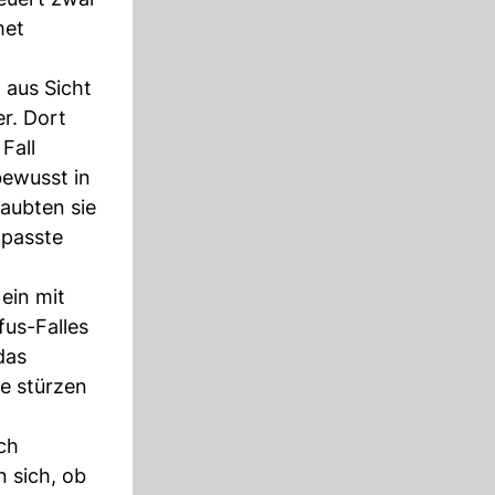
met
 aus Sicht
r. Dort
Fall
bewusst in
laubten sie
 passte
ein mit
fus-Falles
das
se stürzen
ch
n sich, ob