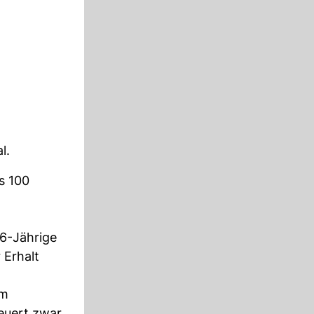
l.
s 100
86-Jährige
 Erhalt
em
euert zwar