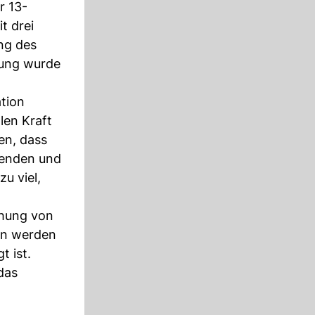
r 13-
t drei
ung des
gung wurde
ation
llen Kraft
en, dass
lenden und
u viel,
ehung von
en werden
t ist.
das