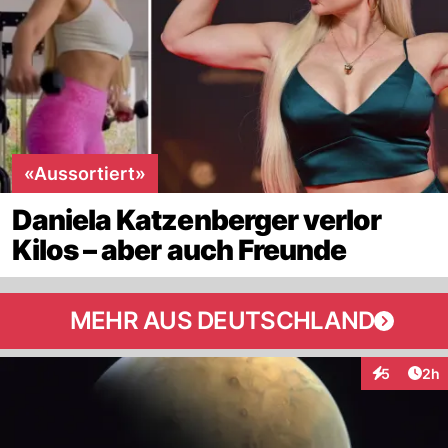
«Aussortiert»
Daniela Katzenberger verlor
Kilos – aber auch Freunde
MEHR AUS DEUTSCHLAND
Arti
5
2h
Interaktion