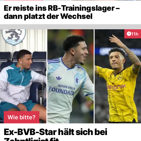
Er reiste ins RB-Trainingslager –
dann platzt der Wechsel
Artik
11h
Wie bitte?
Ex-BVB-Star hält sich bei