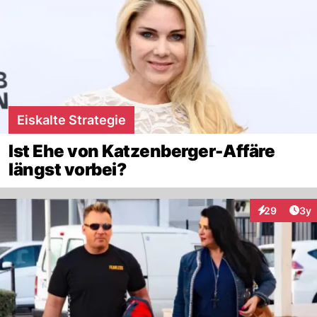
Eiskalte Strategie
Ist Ehe von Katzenberger-Affäre
längst vorbei?
Arti
29
3y
Interaktionen