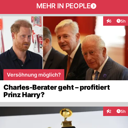
MEHR IN PEOPLE
Arti
6
5h
Interaktion
Versöhnung möglich?
Charles-Berater geht – profitiert
Prinz Harry?
Arti
2
5h
Interaktion