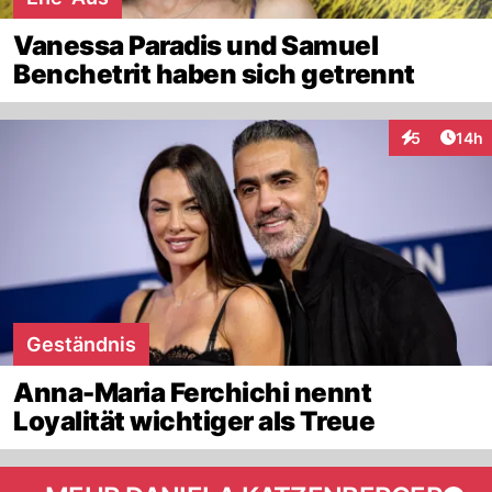
Vanessa Paradis und Samuel
Benchetrit haben sich getrennt
Artik
5
14h
Interaktione
Geständnis
Anna-Maria Ferchichi nennt
Loyalität wichtiger als Treue