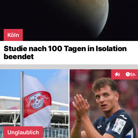
Köln
Studie nach 100 Tagen in Isolation
beendet
Arti
6
5h
Interaktion
Unglaublich