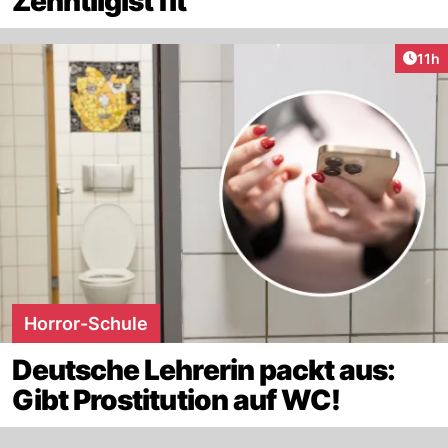
Zehntligist fit
Artik
11h
Horror-Schule
Deutsche Lehrerin packt aus:
Gibt Prostitution auf WC!