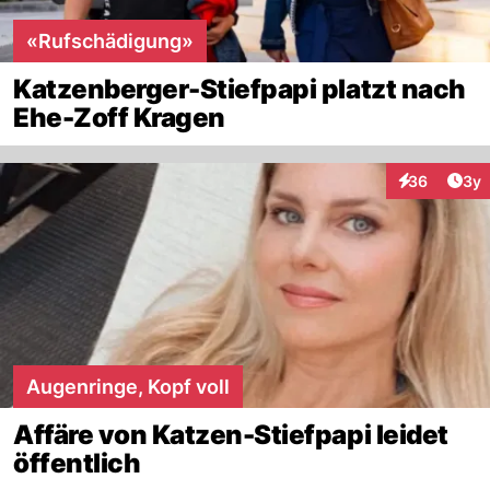
«Rufschädigung»
Katzenberger-Stiefpapi platzt nach
Ehe-Zoff Kragen
Arti
36
3y
Interaktionen
Augenringe, Kopf voll
Affäre von Katzen-Stiefpapi leidet
öffentlich