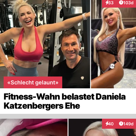
Artike
33
103d
Interaktionen
«Schlecht gelaunt»
Fitness-Wahn belastet Daniela
Katzenbergers Ehe
Artike
40
149d
Interaktionen