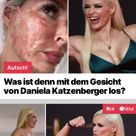
Autsch!
Was ist denn mit dem Gesicht
von Daniela Katzenberger los?
Artike
24
161d
Interaktionen