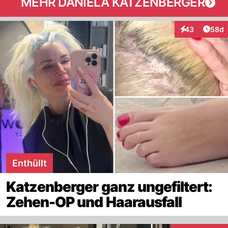
MEHR DANIELA KATZENBERGER
Artik
43
58d
Interaktionen
Enthüllt
Katzenberger ganz ungefiltert:
Zehen-OP und Haarausfall