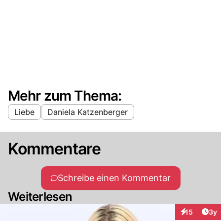
Mehr zum Thema:
Liebe
Daniela Katzenberger
Kommentare
Schreibe einen Kommentar
Weiterlesen
Arti
15
3y
Interaktione