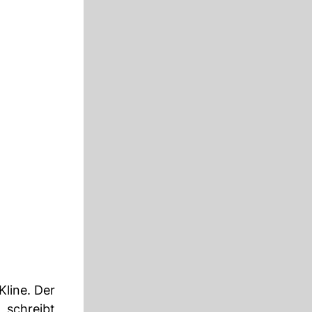
line. Der
 schreibt