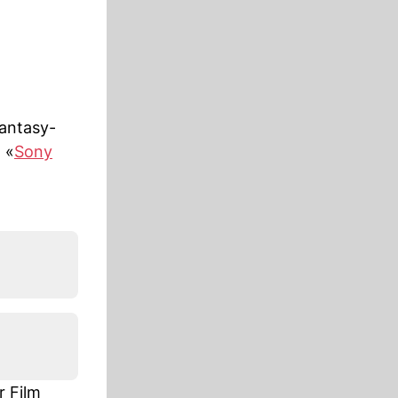
Fantasy-
 «
Sony
r Film