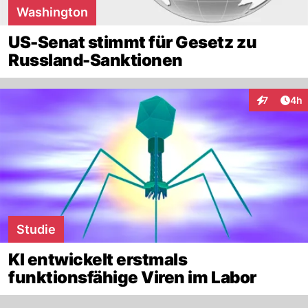
Washington
US-Senat stimmt für Gesetz zu
Russland-Sanktionen
Arti
7
4h
Interaktion
Studie
KI entwickelt erstmals
funktionsfähige Viren im Labor