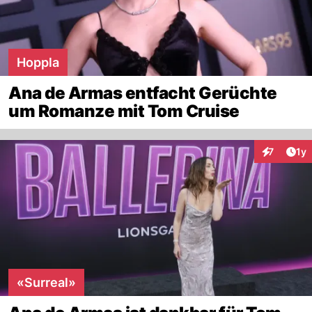
Hoppla
Ana de Armas entfacht Gerüchte
um Romanze mit Tom Cruise
Art
7
1y
Interaktion
«Surreal»