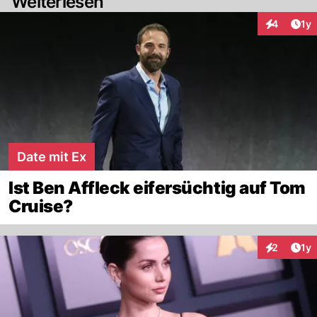
Weiterlesen
Art
4
1y
Interaktion
Date mit Ex
Ist Ben Affleck eifersüchtig auf Tom
Cruise?
Art
2
1y
Interaktion