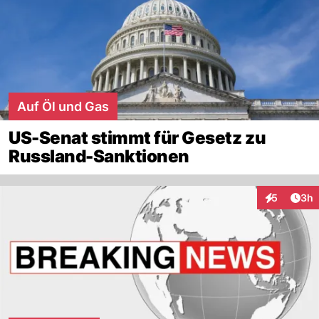
Auf Öl und Gas
US-Senat stimmt für Gesetz zu
Russland-Sanktionen
Arti
5
3h
Interaktion