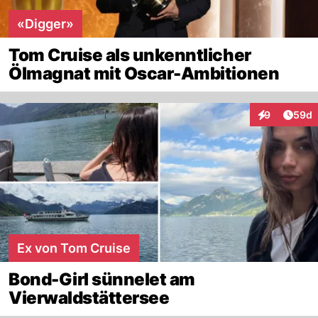
«Digger»
Tom Cruise als unkenntlicher
Ölmagnat mit Oscar-Ambitionen
Artik
9
59d
Interaktionen
Ex von Tom Cruise
Bond-Girl sünnelet am
Vierwaldstättersee