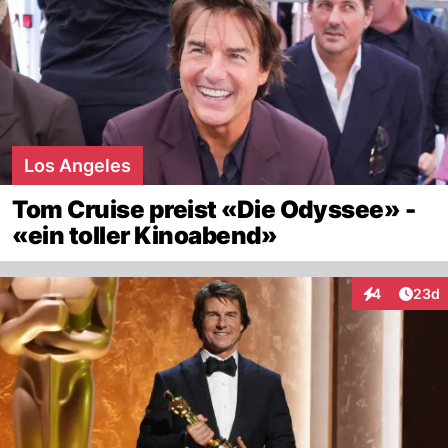
Los Angeles
Tom Cruise preist «Die Odyssee» -
«ein toller Kinoabend»
Artik
4
23d
Interaktionen