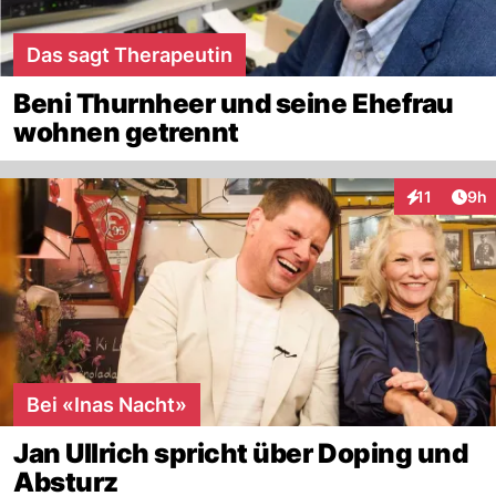
Das sagt Therapeutin
Beni Thurnheer und seine Ehefrau
wohnen getrennt
Arti
11
9h
Interaktione
Bei «Inas Nacht»
Jan Ullrich spricht über Doping und
Absturz