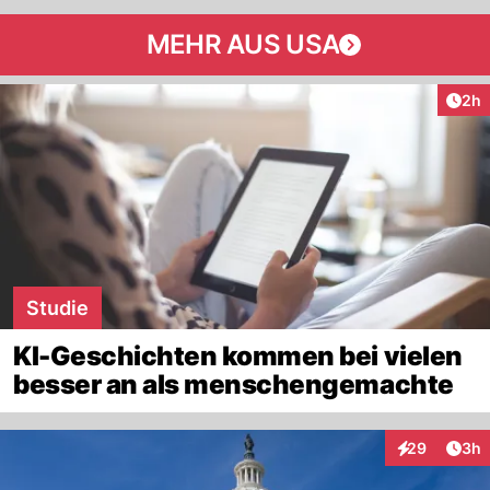
MEHR AUS USA
Arti
2h
Studie
KI-Geschichten kommen bei vielen
besser an als menschengemachte
Arti
29
3h
Interaktionen