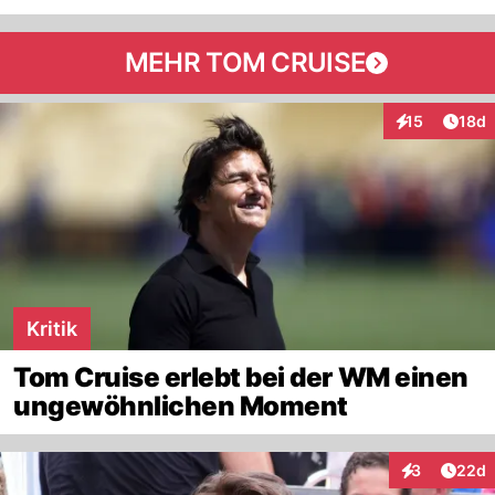
MEHR TOM CRUISE
Artik
15
18d
Interaktionen
Kritik
Tom Cruise erlebt bei der WM einen
ungewöhnlichen Moment
Artik
3
22d
Interaktionen