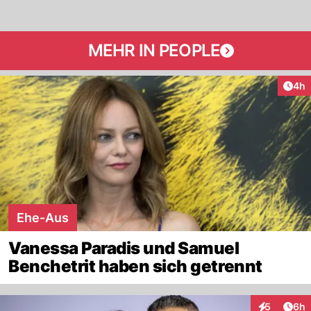
MEHR IN PEOPLE
Arti
4h
Ehe-Aus
Vanessa Paradis und Samuel
Benchetrit haben sich getrennt
Arti
5
6h