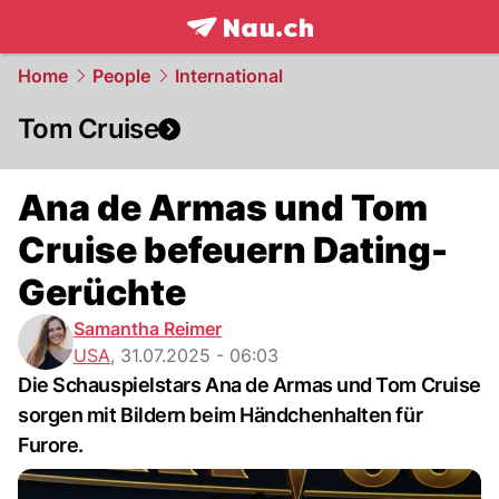
frontpage.
NAU.ch
Home
People
International
Tom Cruise
Ana de Armas und Tom
Cruise befeuern Dating-
Gerüchte
Samantha Reimer
USA
,
31.07.2025 - 06:03
Die Schauspielstars Ana de Armas und Tom Cruise
sorgen mit Bildern beim Händchenhalten für
Furore.