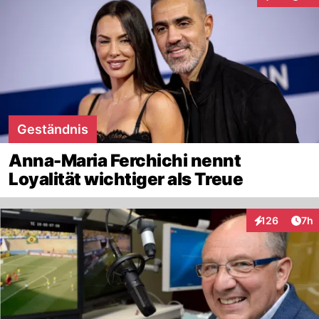
Interaktion
Geständnis
Anna-Maria Ferchichi nennt
Loyalität wichtiger als Treue
Arti
126
7h
Interaktionen