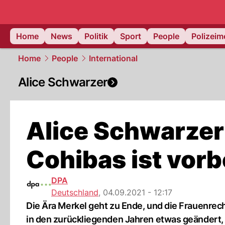
Home
News
Politik
Sport
People
Polizei
Home
People
International
Alice Schwarzer
Alice Schwarzer:
Cohibas ist vorb
DPA
Deutschland
,
04.09.2021 - 12:17
Die Ära Merkel geht zu Ende, und die Frauenrech
in den zurückliegenden Jahren etwas geändert,