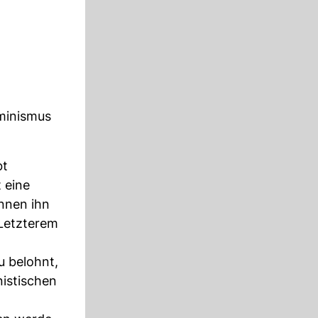
eminismus
bt
 eine
önnen ihn
 Letzterem
u belohnt,
istischen