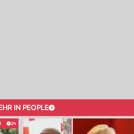
HR IN PEOPLE
Artikel veröffentlicht:
1
2h
eraktionen