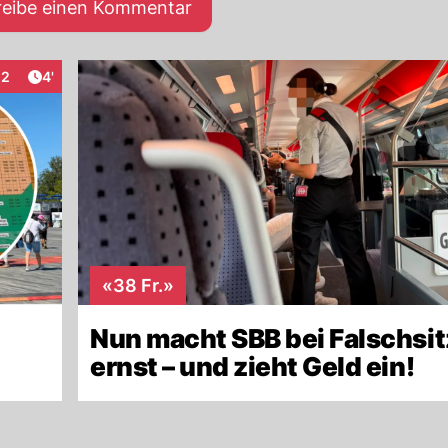
reibe einen Kommentar
Artikel veröffentlicht:
22
4'
raktionen
«38 Fr.»
Nun macht SBB bei Falschsi
ernst – und zieht Geld ein!