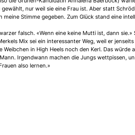
 (also die Grünen-Kandidatin Annalena Baerbock) wähl
gewählt, nur weil sie eine Frau ist. Aber statt Schrö
n meine Stimme gegeben. Zum Glück stand eine intel
rzer falsch. «Wenn eine keine Mutti ist, dann sie.» S
els Mix sei ein interessanter Weg, weil er jenseits
ote Weibchen in High Heels noch den Kerl. Das würde 
e Mann. Irgendwann machen die Jungs wettpissen, u
Frauen also lernen.»