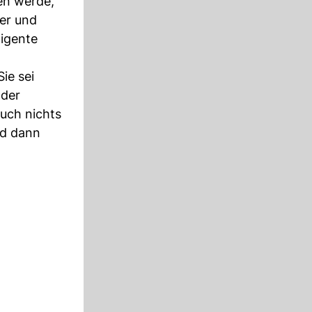
en werde,
der und
ligente
ie sei
 der
auch nichts
nd dann