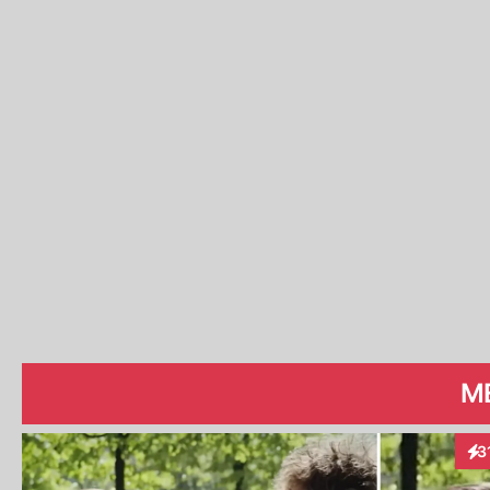
ME
3
Int