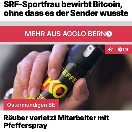
SRF-Sportfrau bewirbt Bitcoin,
ohne dass es der Sender wusste
MEHR AUS AGGLO BERN
Artik
7
14h
Interaktione
Ostermundigen BE
Räuber verletzt Mitarbeiter mit
Pfefferspray