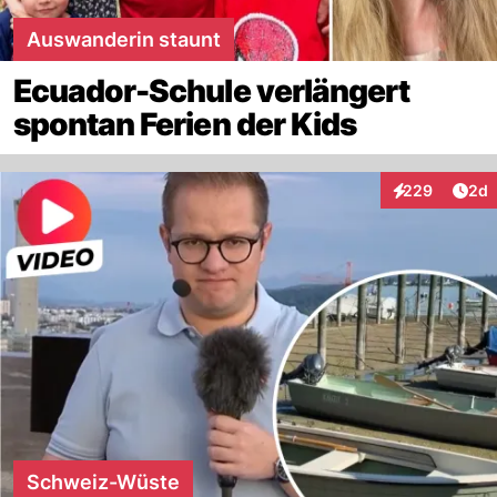
Auswanderin staunt
Ecuador-Schule verlängert
spontan Ferien der Kids
Arti
229
2d
Interaktionen
Schweiz-Wüste