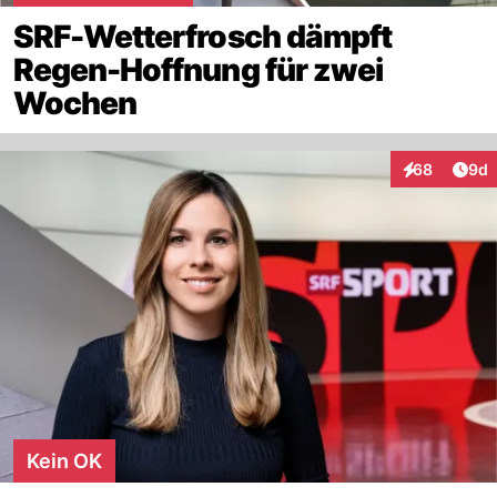
SRF-Wetterfrosch dämpft
Regen-Hoffnung für zwei
Wochen
Arti
68
9d
Interaktionen
Kein OK