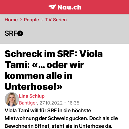
frontpage.
NAU.ch
Home
People
TV Serien
SRF
Schreck im SRF: Viola
Tami: «… oder wir
kommen alle in
Unterhose!»
Lina Schlup
Bantiger
,
27.10.2022 - 16:35
Viola Tami will für SRF in die höchste
Mietwohnung der Schweiz gucken. Doch als die
Bewohnerin öffnet, steht sie in Unterhose da.