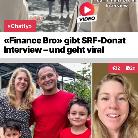
«Chatty»
«Finance Bro» gibt SRF-Donat
Interview – und geht viral
Arti
32
2d
Interaktionen