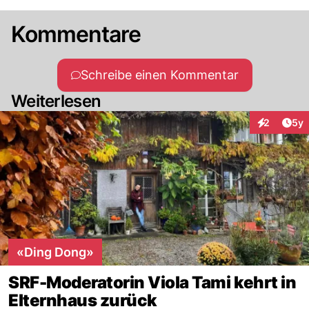
Kommentare
Schreibe einen Kommentar
Weiterlesen
Arti
2
5y
Interaktion
«Ding Dong»
SRF-Moderatorin Viola Tami kehrt in
Elternhaus zurück