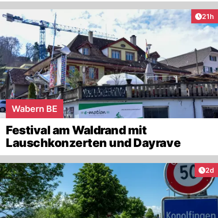
Artik
21h
Wabern BE
Festival am Waldrand mit
Lauschkonzerten und Dayrave
Arti
2d