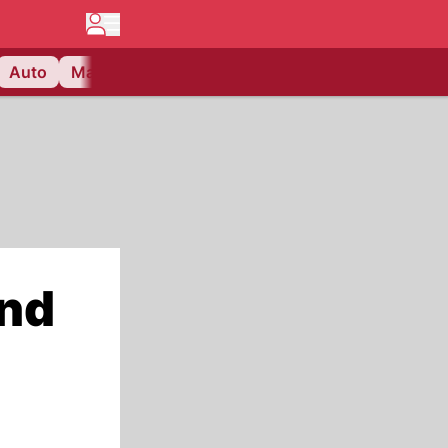
Auto
Matchcenter
Videos
Nau Plus
Lifestyle
end