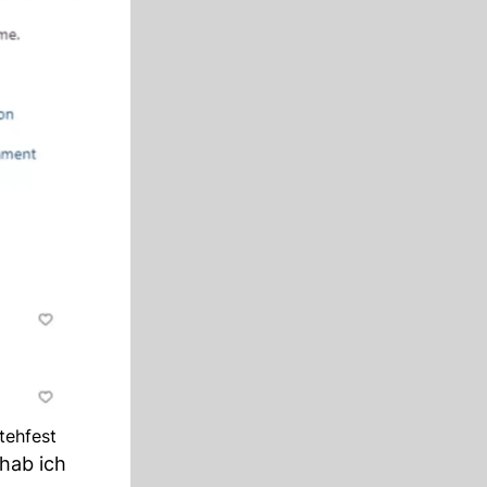
tehfest
 hab ich