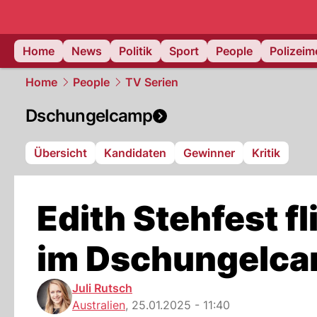
Home
News
Politik
Sport
People
Polizei
Home
People
TV Serien
Dschungelcamp
Übersicht
Kandidaten
Gewinner
Kritik
Edith Stehfest f
im Dschungelca
Juli Rutsch
Australien
,
25.01.2025 - 11:40