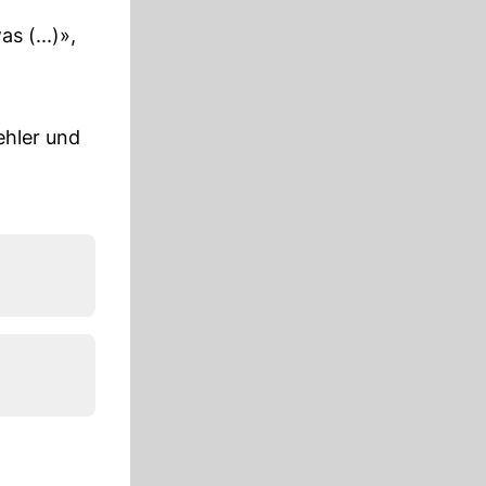
s (...)»,
ehler und