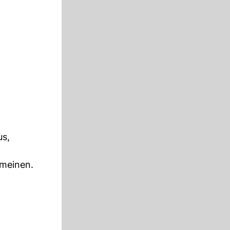
us,
 meinen.