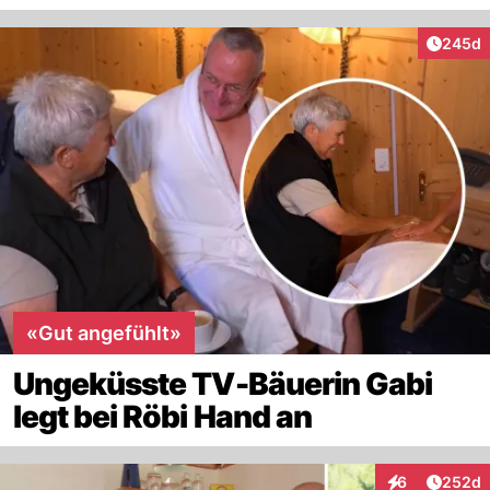
Artikel
245d
«Gut angefühlt»
Ungeküsste TV-Bäuerin Gabi
legt bei Röbi Hand an
Artikel
6
252d
Interaktionen