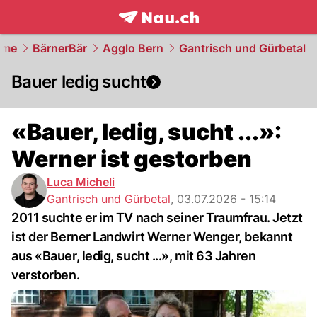
frontpage.
NAU.ch
ome
BärnerBär
Agglo Bern
Gantrisch und Gürbetal
Bauer ledig sucht
«Bauer, ledig, sucht ...»:
Werner ist gestorben
Luca Micheli
Gantrisch und Gürbetal
,
03.07.2026 - 15:14
2011 suchte er im TV nach seiner Traumfrau. Jetzt
ist der Berner Landwirt Werner Wenger, bekannt
aus «Bauer, ledig, sucht ...», mit 63 Jahren
verstorben.