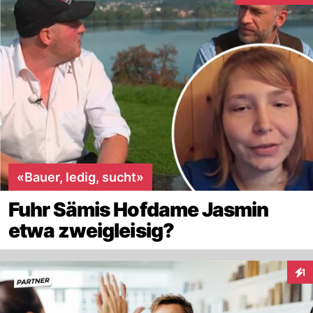
«Bauer, ledig, sucht»
Fuhr Sämis Hofdame Jasmin
etwa zweigleisig?
1
Inte