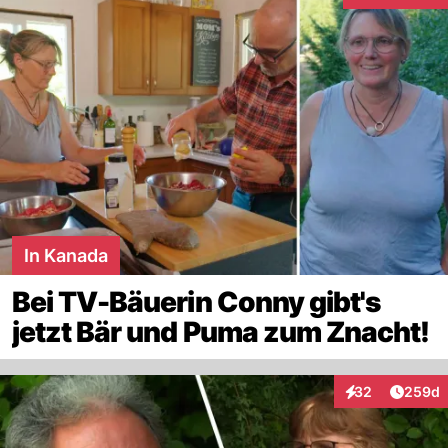
In Kanada
Bei TV-Bäuerin Conny gibt's
jetzt Bär und Puma zum Znacht!
Artikel
32
259d
Interaktionen