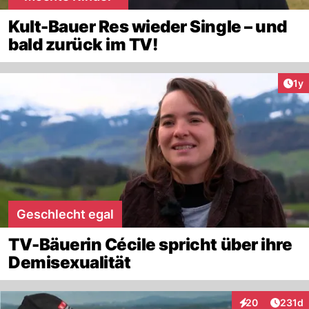
Kult-Bauer Res wieder Single – und
bald zurück im TV!
Art
1y
Geschlecht egal
TV-Bäuerin Cécile spricht über ihre
Demisexualität
Artike
20
231d
Interaktionen