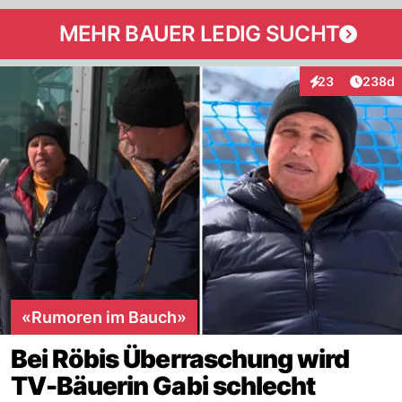
MEHR BAUER LEDIG SUCHT
Artikel
23
238d
Interaktionen
«Rumoren im Bauch»
Bei Röbis Überraschung wird
TV-Bäuerin Gabi schlecht