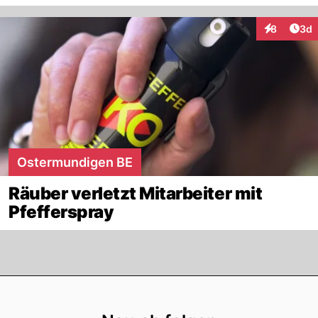
Arti
8
3d
Interaktion
Ostermundigen BE
Räuber verletzt Mitarbeiter mit
Pfefferspray
Footer