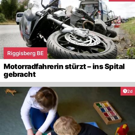
Riggisberg BE
Motorradfahrerin stürzt – ins Spital
gebracht
Arti
2d