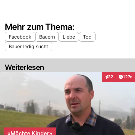
Mehr zum Thema:
Facebook
Bauern
Liebe
Tod
Bauer ledig sucht
Weiterlesen
Artike
32
127d
Interaktionen
«Möchte Kinder»