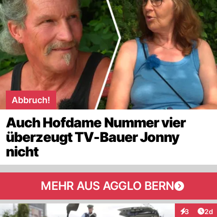
Abbruch!
Auch Hofdame Nummer vier
überzeugt TV-Bauer Jonny
nicht
MEHR AUS AGGLO BERN
Arti
3
2d
Interaktion