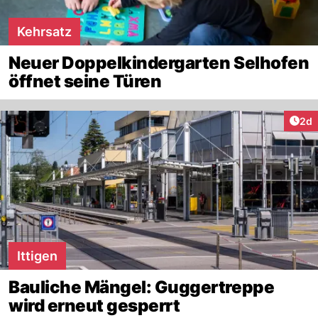
Kehrsatz
Neuer Doppelkindergarten Selhofen
öffnet seine Türen
Arti
2d
Ittigen
Bauliche Mängel: Guggertreppe
wird erneut gesperrt