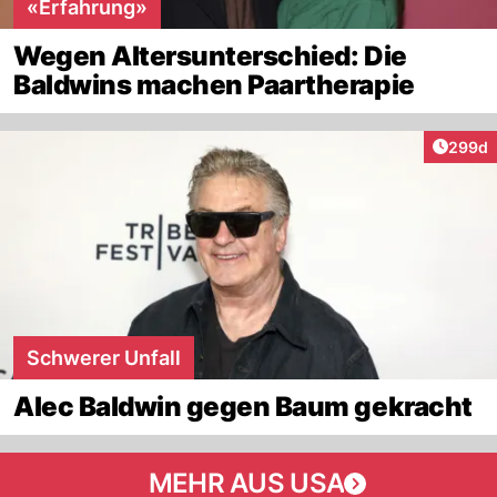
«Erfahrung»
Wegen Altersunterschied: Die
Baldwins machen Paartherapie
Artikel
299d
Schwerer Unfall
Alec Baldwin gegen Baum gekracht
MEHR AUS USA