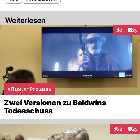
Weiterlesen
Arti
2
2y
Interaktion
«Rust»-Prozess
Zwei Versionen zu Baldwins
Todesschuss
Arti
52
2y
Interaktionen