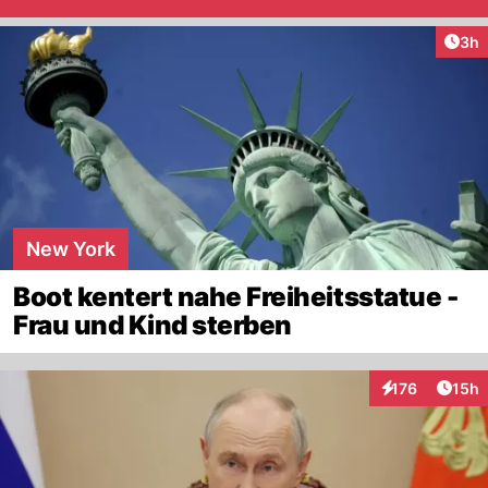
Arti
3h
New York
Boot kentert nahe Freiheitsstatue -
Frau und Kind sterben
Artik
176
15h
Interaktionen