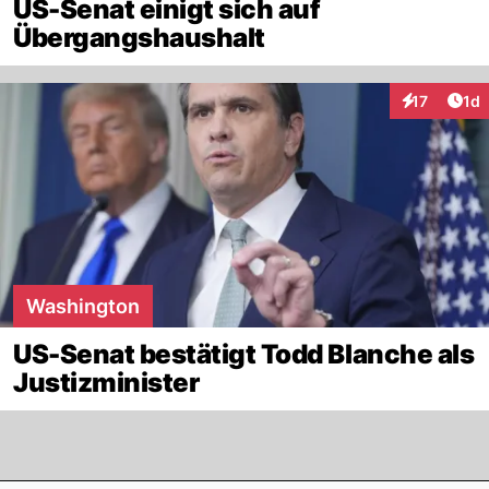
US-Senat einigt sich auf
Übergangshaushalt
Art
17
1d
Interaktione
Washington
US-Senat bestätigt Todd Blanche als
Justizminister