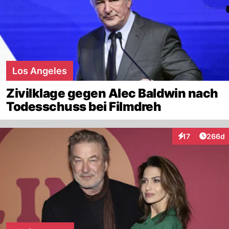
Los Angeles
Zivilklage gegen Alec Baldwin nach
Todesschuss bei Filmdreh
Artikel
17
266d
Interaktionen