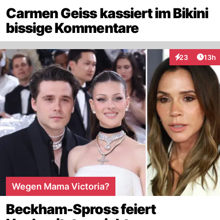
Carmen Geiss kassiert im Bikini
bissige Kommentare
Artik
23
13h
Interaktionen
Wegen Mama Victoria?
Beckham-Spross feiert