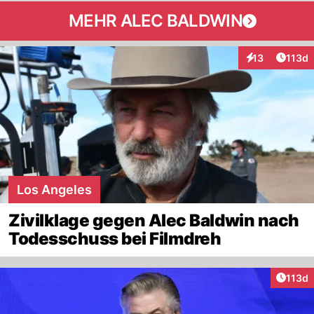
MEHR ALEC BALDWIN
Artike
13
113d
Interaktionen
Los Angeles
Zivilklage gegen Alec Baldwin nach
Todesschuss bei Filmdreh
Artike
113d