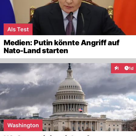
Als Test
Medien: Putin könnte Angriff auf
Nato-Land starten
Art
1
1d
Interaktion
Washington