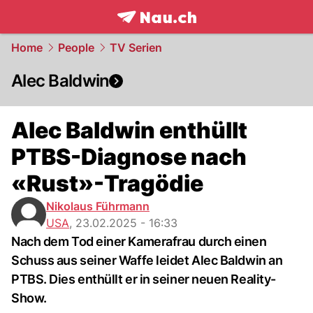
frontpage.
NAU.ch
Home
People
TV Serien
Alec Baldwin
Alec Baldwin enthüllt
PTBS-Diagnose nach
«Rust»-Tragödie
Nikolaus Führmann
USA
,
23.02.2025 - 16:33
Nach dem Tod einer Kamerafrau durch einen
Schuss aus seiner Waffe leidet Alec Baldwin an
PTBS. Dies enthüllt er in seiner neuen Reality-
Show.