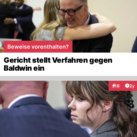
Beweise vorenthalten?
Gericht stellt Verfahren gegen
Baldwin ein
Arti
18
2y
Interaktione