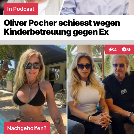
In Podcast
Oliver Pocher schiesst wegen
Kinderbetreuung gegen Ex
Arti
84
5h
Interaktionen
Nachgeholfen?