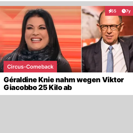
Art
55
7y
Interaktione
Circus-Comeback
Géraldine Knie nahm wegen Viktor
Giacobbo 25 Kilo ab