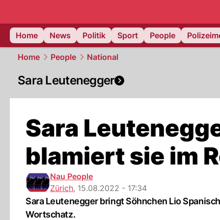
Home
News
Politik
Sport
People
Polizei
Home
People
National
Sara Leutenegger
Sara Leutenegge
blamiert sie im 
Nau People
Zürich
,
15.08.2022 - 17:34
Sara Leutenegger bringt Söhnchen Lio Spanisch b
Wortschatz.