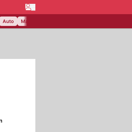
Auto
Matchcenter
Videos
Nau Plus
Lifestyle
)
n