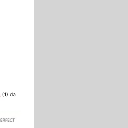
o
(1) da