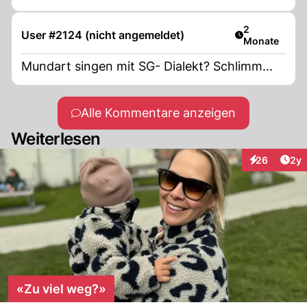
Artikel veröff
2
User #2124 (nicht angemeldet)
Monate
Mundart singen mit SG- Dialekt? Schlimm...
Alle Kommentare anzeigen
Weiterlesen
Arti
26
2y
Interaktionen
«Zu viel weg?»