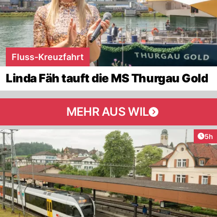
Fluss-Kreuzfahrt
Linda Fäh tauft die MS Thurgau Gold
MEHR AUS WIL
Arti
5h