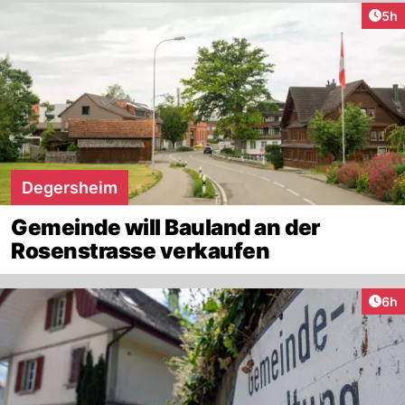
Arti
5h
Degersheim
Gemeinde will Bauland an der
Rosenstrasse verkaufen
Arti
6h