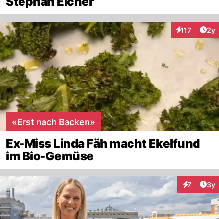
Stephan Eicher
Arti
117
2y
Interaktionen
«Erst nach Backen»
Ex-Miss Linda Fäh macht Ekelfund
im Bio-Gemüse
Arti
7
3y
Interaktion