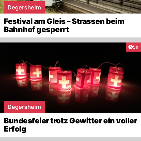
Degersheim
Festival am Gleis – Strassen beim
Bahnhof gesperrt
Arti
5h
Degersheim
Bundesfeier trotz Gewitter ein voller
Erfolg