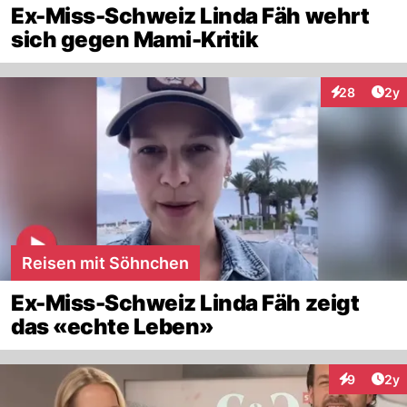
Ex-Miss-Schweiz Linda Fäh wehrt
sich gegen Mami-Kritik
Arti
28
2y
Interaktionen
Reisen mit Söhnchen
Ex-Miss-Schweiz Linda Fäh zeigt
das «echte Leben»
Arti
9
2y
Interaktion