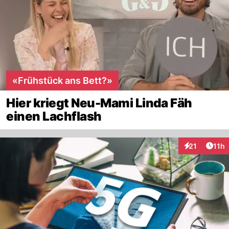
«Frühstück ans Bett?»
Hier kriegt Neu-Mami Linda Fäh
einen Lachflash
Artik
21
11h
Interaktionen