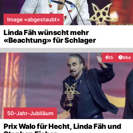
Image «abgestaubt»
Linda Fäh wünscht mehr
«Beachtung» für Schlager
Artik
35
96d
Interaktionen
50-Jahr-Jubiläum
Prix Walo für Hecht, Linda Fäh und