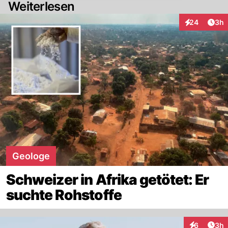
Weiterlesen
Arti
24
3h
Interaktionen
Geologe
Schweizer in Afrika getötet: Er
suchte Rohstoffe
Arti
6
3h