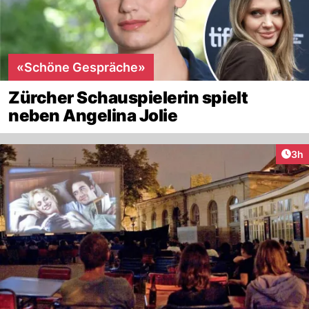
«Schöne Gespräche»
Zürcher Schauspielerin spielt
neben Angelina Jolie
Arti
3h