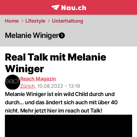
frontpage.
NAU.ch
Home
Lifestyle
Unterhaltung
Melanie Winiger
Real Talk mit Melanie
Winiger
Reach Magazin
Zürich
,
10.08.2022 - 13:19
Melanie Winiger ist ein wild Child durch und
durch... und das ändert sich auch mit über 40
nicht. Mehr jetzt hier im reach out Talk!