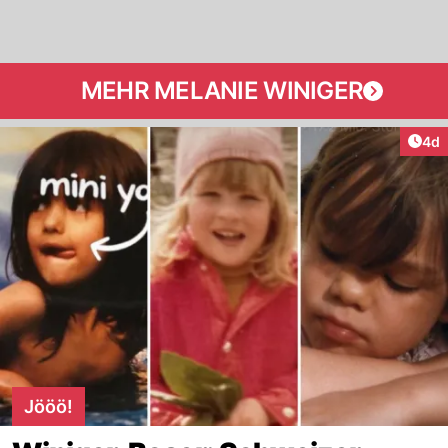
MEHR MELANIE WINIGER
Arti
4d
Jööö!