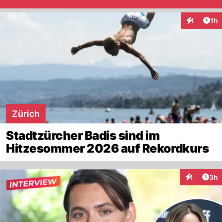
Art
1
1h
Interaktion
Zürich
Stadtzürcher Badis sind im
Hitzesommer 2026 auf Rekordkurs
Arti
1
3h
Interaktion