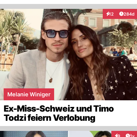
Artikel
12
284d
Interaktionen
Melanie Winiger
Ex-Miss-Schweiz und Timo
Todzi feiern Verlobung
Art
9
1y