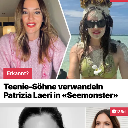
Erkannt?
Teenie-Söhne verwandeln
Patrizia Laeri in «Seemonster»
Artike
136d