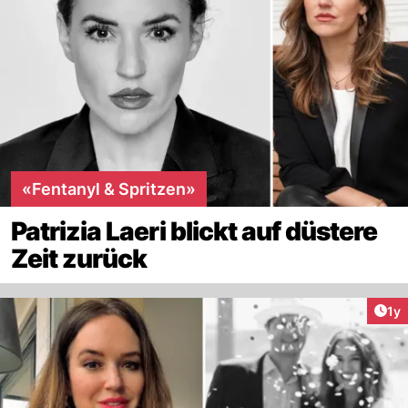
«Fentanyl & Spritzen»
Patrizia Laeri blickt auf düstere
Zeit zurück
Art
1y