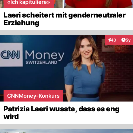
«Ich kapituliere»
Laeri scheitert mit genderneutraler
Erziehung
Arti
40
5y
Interaktionen
CNNMoney-Konkurs
Patrizia Laeri wusste, dass es eng
wird