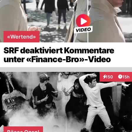
«Wertend»
SRF deaktiviert Kommentare
unter «Finance-Bro»-Video
Artik
150
15h
Interaktionen