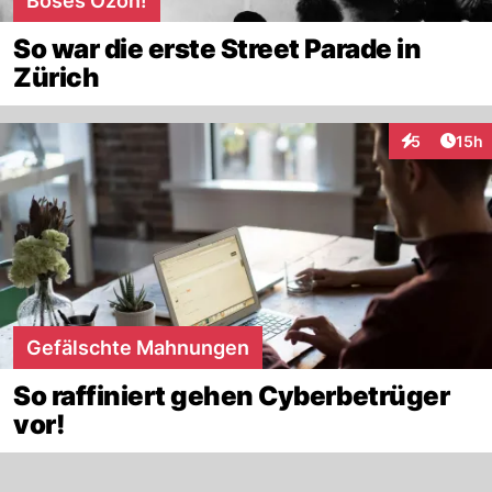
Böses Ozon!
So war die erste Street Parade in
Zürich
Artik
5
15h
Interaktione
Gefälschte Mahnungen
So raffiniert gehen Cyberbetrüger
vor!