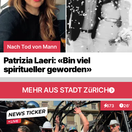
Nach Tod von Mann
Patrizia Laeri: «Bin viel
spiritueller geworden»
MEHR AUS STADT ZüRICH
Arti
673
26'
Interaktionen