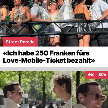
Street Parade
«Ich habe 250 Franken fürs
Love-Mobile-Ticket bezahlt»
Arti
40
7h
Interaktionen