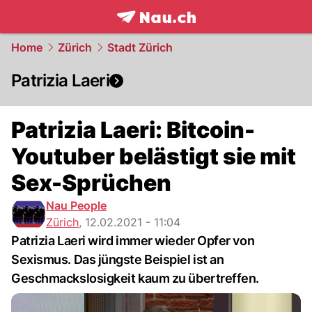
frontpage.
NAU.ch
Home
Zürich
Stadt Zürich
Patrizia Laeri
Patrizia Laeri: Bitcoin-
Youtuber belästigt sie mit
Sex-Sprüchen
Nau People
Zürich
,
12.02.2021 - 11:04
Patrizia Laeri wird immer wieder Opfer von
Sexismus. Das jüngste Beispiel ist an
Geschmackslosigkeit kaum zu übertreffen.