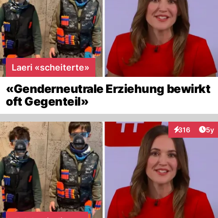
Laeri «scheiterte»
«Genderneutrale Erziehung bewirkt
oft Gegenteil»
Arti
316
5y
Interaktionen