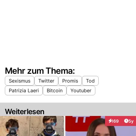
Mehr zum Thema:
Sexismus
Twitter
Promis
Tod
Patrizia Laeri
Bitcoin
Youtuber
Weiterlesen
Arti
169
5y
Interaktionen