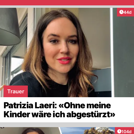
Artik
44d
Trauer
Patrizia Laeri: «Ohne meine
Kinder wäre ich abgestürzt»
Artike
104d