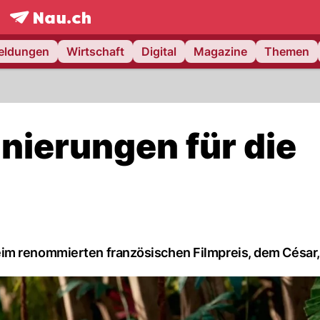
frontpage.
NAU.ch
meldungen
Wirtschaft
Digital
Magazine
Themen
nierungen für die
im renommierten französischen Filmpreis, dem César, 