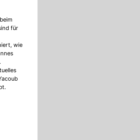
 beim
ind für
iert, wie
annes
.
tuelles
 Yacoub
bt.