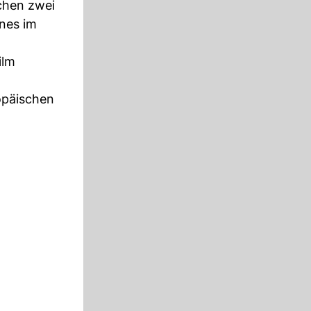
chen zwei
nnes im
ilm
opäischen