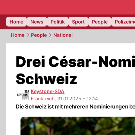
Home
News
Politik
Sport
People
Polizei
Home
People
National
Drei César-Nomi
Schweiz
Keystone-SDA
Frankreich
,
31.01.2025 - 12:14
Die Schweiz ist mit mehreren Nominierungen be