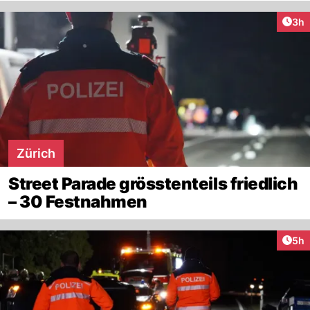
Arti
3h
Zürich
Street Parade grösstenteils friedlich
– 30 Festnahmen
Arti
5h