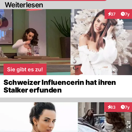
Weiterlesen
Art
37
7y
Interaktione
Sie gibt es zu!
Schweizer Influencerin hat ihren
Stalker erfunden
Art
83
7y
Interaktione