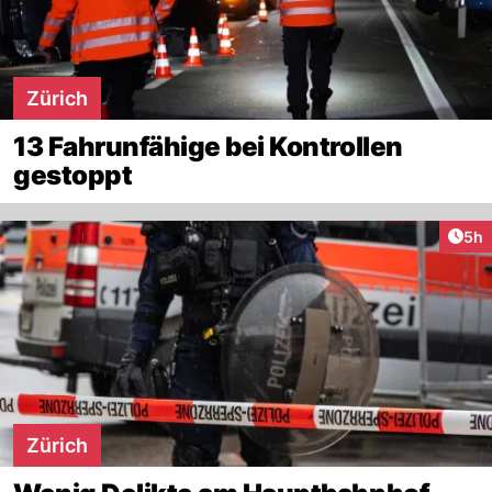
Zürich
13 Fahrunfähige bei Kontrollen
gestoppt
Arti
5h
Zürich