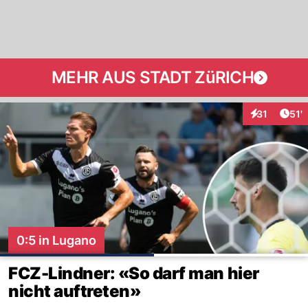
MEHR AUS STADT ZüRICH
Arti
31
51'
Interaktionen
0:5 in Lugano
FCZ-Lindner: «So darf man hier
nicht auftreten»