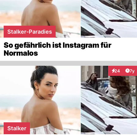
Stalker-Paradies
So gefährlich ist Instagram für
Normalos
Art
24
7y
Interaktione
Stalker