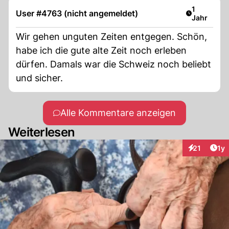
Artikel ver
1
User #4763 (nicht angemeldet)
Jahr
Wir gehen unguten Zeiten entgegen. Schön,
habe ich die gute alte Zeit noch erleben
dürfen. Damals war die Schweiz noch beliebt
und sicher.
Alle Kommentare anzeigen
Weiterlesen
Art
21
1y
Interaktione