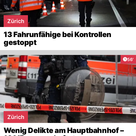
Zürich
13 Fahrunfähige bei Kontrollen
gestoppt
Arti
56'
Zürich
Wenig Delikte am Hauptbahnhof –