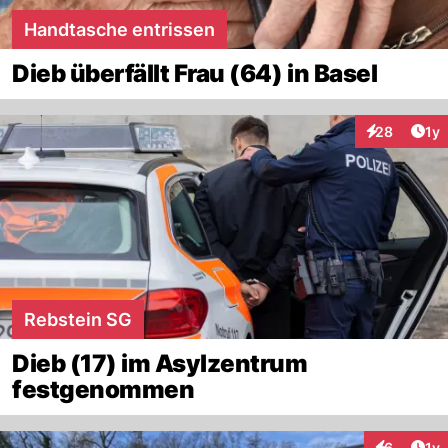
Handtasche entrissen
Dieb überfällt Frau (64) in Basel
Art
28
1y
Interaktione
Rebstein SG
Dieb (17) im Asylzentrum
festgenommen
Art
6
1y