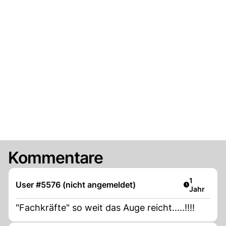
Kommentare
Artikel ver
1
User #5576 (nicht angemeldet)
Jahr
"Fachkräfte" so weit das Auge reicht.....!!!!