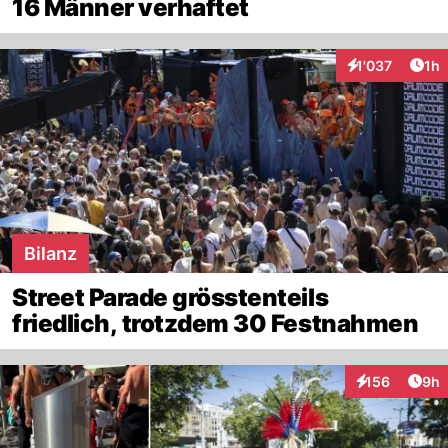
16 Männer verhaftet
Art
1'037
1h
Interaktionen
Bilanz
Street Parade grösstenteils
friedlich, trotzdem 30 Festnahmen
Arti
156
9h
Interaktionen