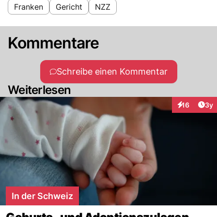
Franken
Gericht
NZZ
Kommentare
Schreibe einen Kommentar
Weiterlesen
Arti
16
3y
Interaktione
In der Schweiz