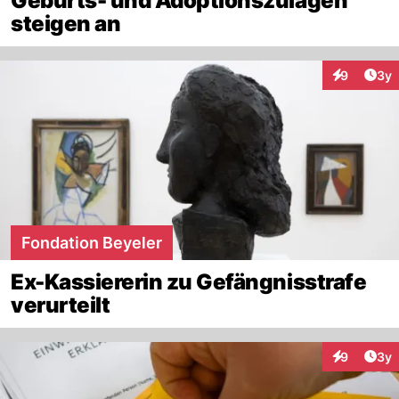
Geburts- und Adoptionszulagen
steigen an
Arti
9
3y
Interaktion
Fondation Beyeler
Ex-Kassiererin zu Gefängnisstrafe
verurteilt
Arti
9
3y
Interaktion