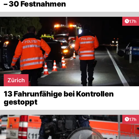
– 30 Festnahmen
Artik
17h
Zürich
13 Fahrunfähige bei Kontrollen
gestoppt
Artik
17h