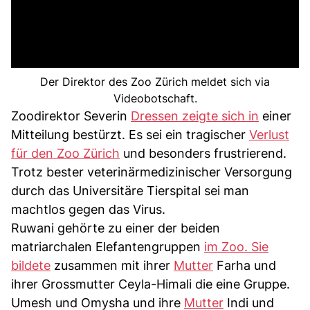
Der Direktor des Zoo Zürich meldet sich via
Videobotschaft.
Zoodirektor Severin
Dressen zeigte sich in
einer
Mitteilung bestürzt. Es sei ein tragischer
Verlust
für den Zoo Zürich
und besonders frustrierend.
Trotz bester veterinärmedizinischer Versorgung
durch das Universitäre Tierspital sei man
machtlos gegen das Virus.
Ruwani gehörte zu einer der beiden
matriarchalen Elefantengruppen
im Zoo. Sie
bildete
zusammen mit ihrer
Mutter
Farha und
ihrer Grossmutter Ceyla-Himali die eine Gruppe.
Umesh und Omysha und ihre
Mutter
Indi und