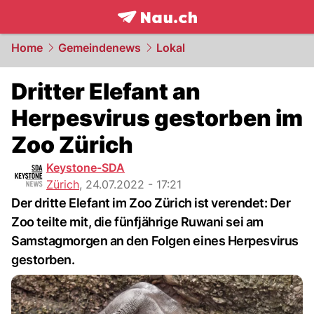
frontpage.
NAU.ch
Home
Gemeindenews
Lokal
Dritter Elefant an
Herpesvirus gestorben im
Zoo Zürich
Keystone-SDA
Zürich
,
24.07.2022 - 17:21
Der dritte Elefant im Zoo Zürich ist verendet: Der
Zoo teilte mit, die fünfjährige Ruwani sei am
Samstagmorgen an den Folgen eines Herpesvirus
gestorben.