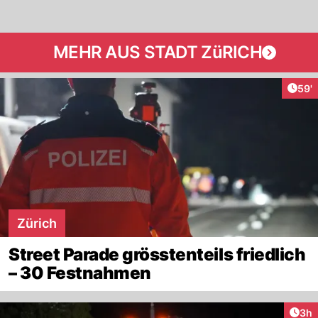
MEHR AUS STADT ZüRICH
Arti
59'
Zürich
Street Parade grösstenteils friedlich
– 30 Festnahmen
Arti
3h