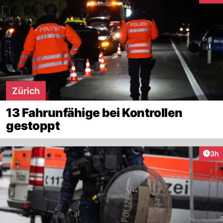
Zürich
13 Fahrunfähige bei Kontrollen
gestoppt
Arti
3h