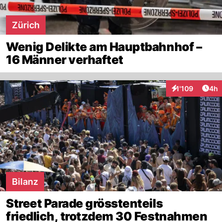
Zürich
Wenig Delikte am Hauptbahnhof –
16 Männer verhaftet
Arti
1'109
4h
Interaktionen
Bilanz
Street Parade grösstenteils
friedlich, trotzdem 30 Festnahmen