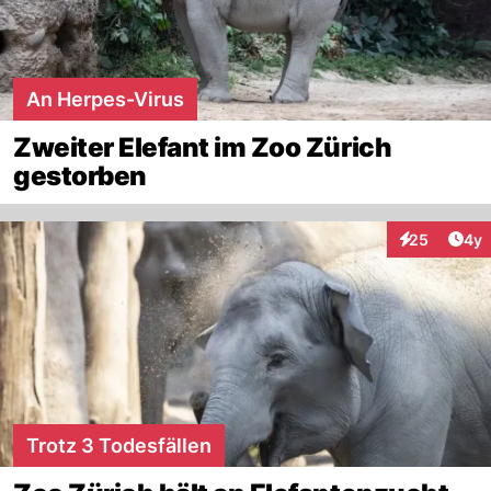
An Herpes-Virus
Zweiter Elefant im Zoo Zürich
gestorben
Arti
25
4y
Interaktionen
Trotz 3 Todesfällen