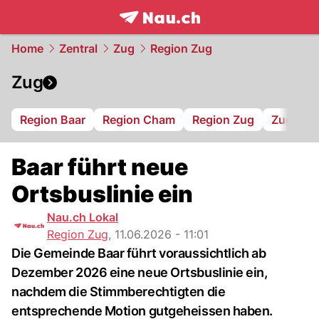
frontpage.
NAU.ch
Home
Zentral
Zug
Region Zug
Zug
Region Baar
Region Cham
Region Zug
Zug 94
Baar führt neue
Ortsbuslinie ein
Nau.ch Lokal
Region Zug
,
11.06.2026 - 11:01
Die Gemeinde Baar führt voraussichtlich ab
Dezember 2026 eine neue Ortsbuslinie ein,
nachdem die Stimmberechtigten die
entsprechende Motion gutgeheissen haben.