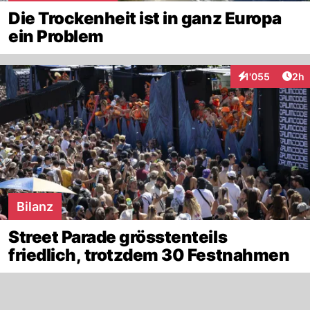
Die Trockenheit ist in ganz Europa
ein Problem
Arti
1'055
2h
Interaktionen
Bilanz
Street Parade grösstenteils
friedlich, trotzdem 30 Festnahmen