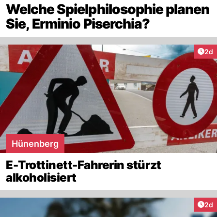
Welche Spielphilosophie planen
Sie, Erminio Piserchia?
Arti
2d
Hünenberg
E-Trottinett-Fahrerin stürzt
alkoholisiert
Arti
2d