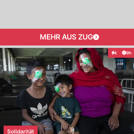
MEHR AUS ZUG
Arti
4
9h
Interaktion
Solidarität