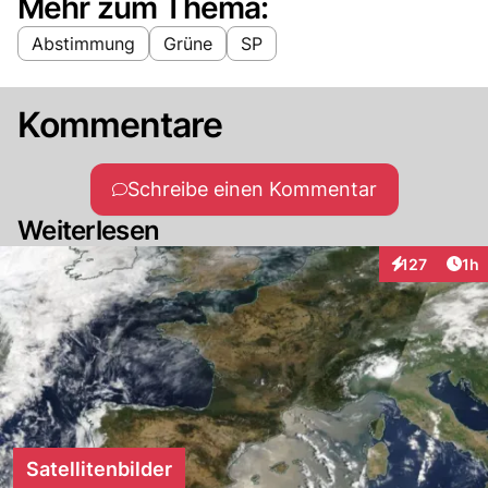
Mehr zum Thema:
Abstimmung
Grüne
SP
Kommentare
Schreibe einen Kommentar
Weiterlesen
Art
127
1h
Interaktionen
Satellitenbilder