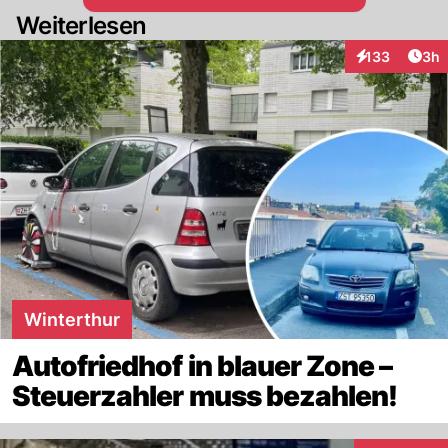
Weiterlesen
Arti
133
3h
Interaktionen
Winterthur
Autofriedhof in blauer Zone –
Steuerzahler muss bezahlen!