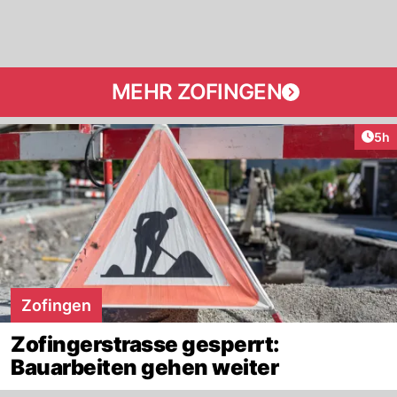
MEHR ZOFINGEN
Arti
5h
Zofingen
Zofingerstrasse gesperrt:
Bauarbeiten gehen weiter