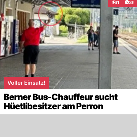
Arti
61
3h
Interaktione
Voller Einsatz!
Berner Bus-Chauffeur sucht
Hüetlibesitzer am Perron