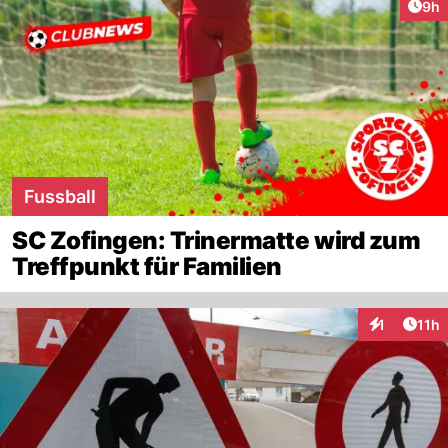
Arti
9h
Fussball
SC Zofingen: Trinermatte wird zum
Treffpunkt für Familien
Artik
1
11h
Interaktione