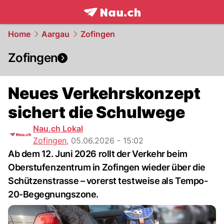
frontpage.
NAU.ch
Home
Aargau
Zofingen
Zofingen
Neues Verkehrskonzept
sichert die Schulwege
Nau.ch Lokal
Zofingen
,
05.06.2026 - 15:02
Ab dem 12. Juni 2026 rollt der Verkehr beim
Oberstufenzentrum in Zofingen wieder über die
Schützenstrasse – vorerst testweise als Tempo-
20-Begegnungszone.