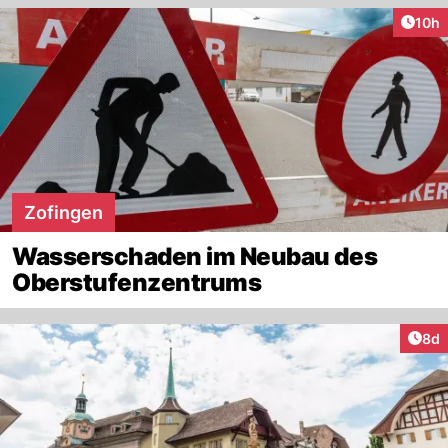
Artik
10h
Zofingen
Wasserschaden im Neubau des
Oberstufenzentrums
Arti
8d