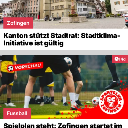
Zofingen
Kanton stützt Stadtrat: Stadtklima-
Initiative ist gültig
Artik
14d
Fussball
Spielplan steht: Zofingen startet im