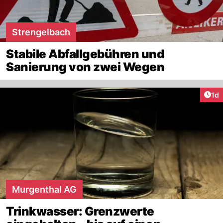
Strengelbach
Stabile Abfallgebühren und
Sanierung von zwei Wegen
Art
1d
Murgenthal AG
Trinkwasser: Grenzwerte