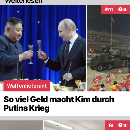
Weiterlesen
Arti
111
4h
Interaktionen
Waffenlieferant
So viel Geld macht Kim durch
Putins Krieg
Arti
8
4h
Interaktion