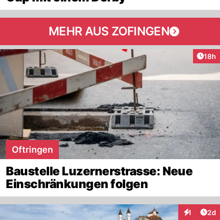
MEHR AUS ZOFINGEN
Artik
18h
Oftringen
Baustelle Luzernerstrasse: Neue
Einschränkungen folgen
Arti
1
2d
Interaktion