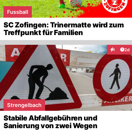
Fussball
SC Zofingen: Trinermatte wird zum
Treffpunkt für Familien
Arti
1
2d
Interaktion
Strengelbach
Stabile Abfallgebühren und
Sanierung von zwei Wegen