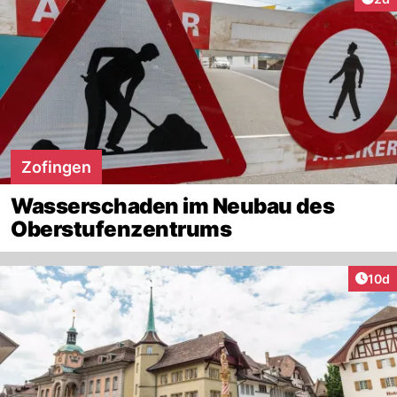
Zofingen
Wasserschaden im Neubau des
Oberstufenzentrums
Artik
10d