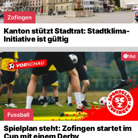
Zofingen
Kanton stützt Stadtrat: Stadtklima-
Initiative ist gültig
Artik
16d
Fussball
Spielplan steht: Zofingen startet im
Cup mit einem Derby