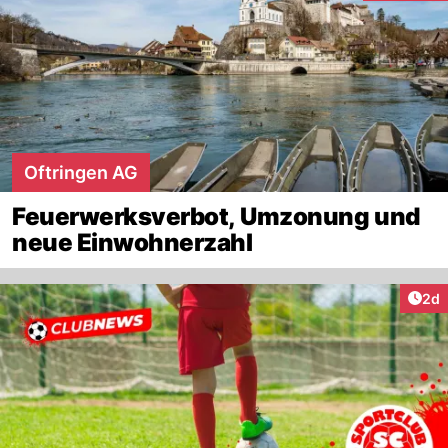
Oftringen AG
Feuerwerksverbot, Umzonung und
neue Einwohnerzahl
Arti
2d