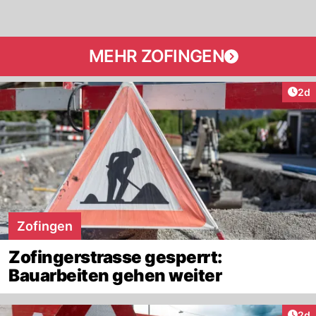
MEHR ZOFINGEN
Arti
2d
Zofingen
Zofingerstrasse gesperrt:
Bauarbeiten gehen weiter
Arti
2d