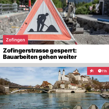
Zofingen
Zofingerstrasse gesperrt:
Bauarbeiten gehen weiter
Artik
1
11h
Interaktione