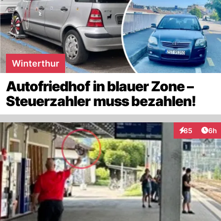
Winterthur
Autofriedhof in blauer Zone –
Steuerzahler muss bezahlen!
Arti
85
6h
Interaktionen