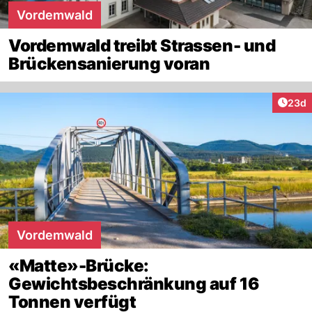
Vordemwald
Vordemwald treibt Strassen- und
Brückensanierung voran
Artik
23d
Vordemwald
«Matte»-Brücke:
Gewichtsbeschränkung auf 16
Tonnen verfügt