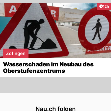
Artik
12h
Zofingen
Wasserschaden im Neubau des
Oberstufenzentrums
Footer
Nau.ch folgen