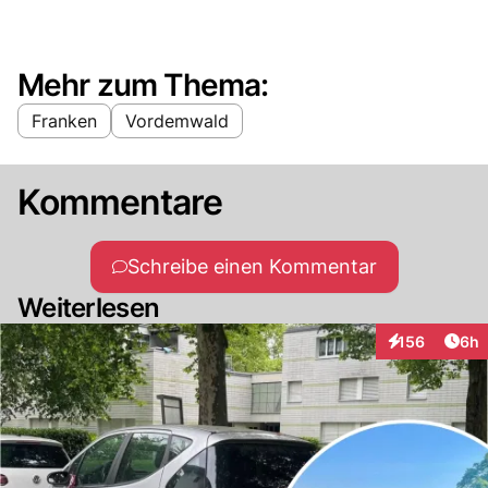
Mehr zum Thema:
Franken
Vordemwald
Kommentare
Schreibe einen Kommentar
Weiterlesen
Arti
156
6h
Interaktionen