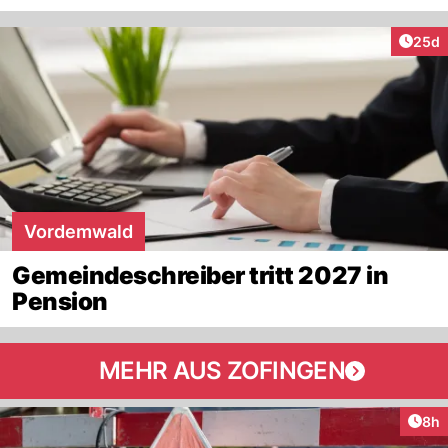
Artik
25d
Vordemwald
Gemeindeschreiber tritt 2027 in
Pension
MEHR AUS ZOFINGEN
Arti
8h