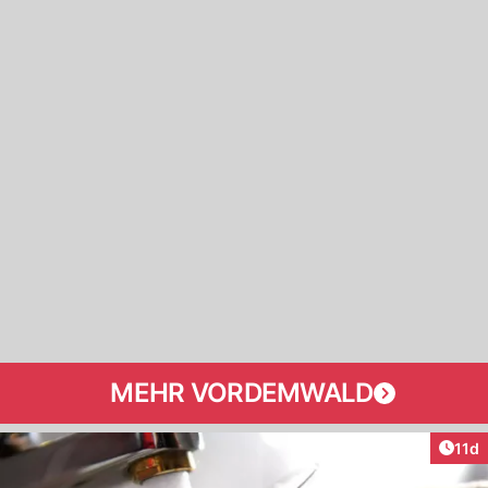
MEHR VORDEMWALD
Artik
11d