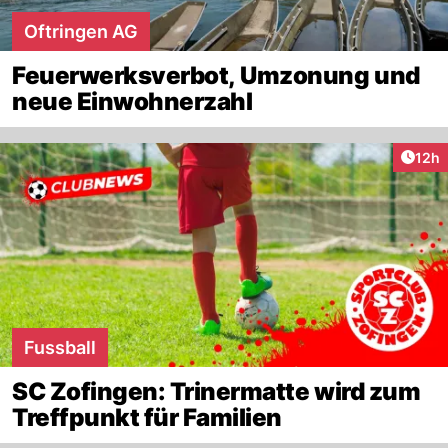
Oftringen AG
Feuerwerksverbot, Umzonung und
neue Einwohnerzahl
Artik
12h
Fussball
SC Zofingen: Trinermatte wird zum
Treffpunkt für Familien