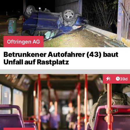
Oftringen AG
Betrunkener Autofahrer (43) baut
Unfall auf Rastplatz
Artik
1
39d
Interaktione