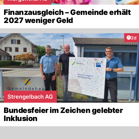
Finanzausgleich – Gemeinde erhält
2027 weniger Geld
Arti
2d
Strengelbach AG
Bundesfeier im Zeichen gelebter
Inklusion