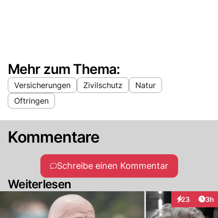
Mehr zum Thema:
Versicherungen
Zivilschutz
Natur
Oftringen
Kommentare
Schreibe einen Kommentar
Weiterlesen
Arti
23
3h
Interaktionen