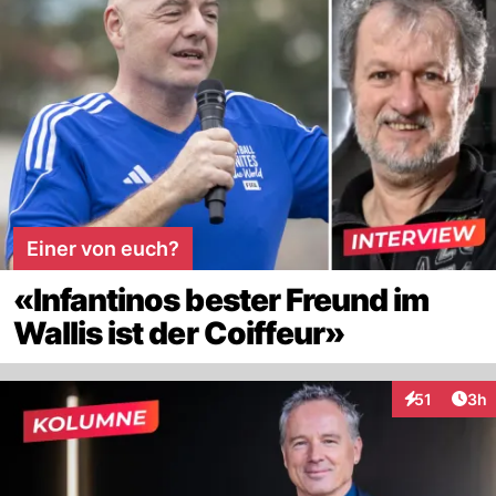
Einer von euch?
«Infantinos bester Freund im
Wallis ist der Coiffeur»
Arti
51
3h
Interaktione