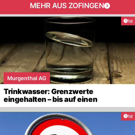
MEHR AUS ZOFINGEN
Art
1d
Murgenthal AG
Trinkwasser: Grenzwerte
eingehalten – bis auf einen
Art
1d