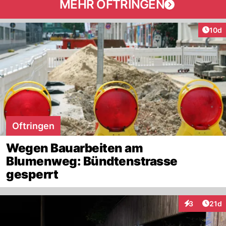
MEHR OFTRINGEN
Artik
10d
Oftringen
Wegen Bauarbeiten am
Blumenweg: Bündtenstrasse
gesperrt
Artik
3
21d
Interaktione