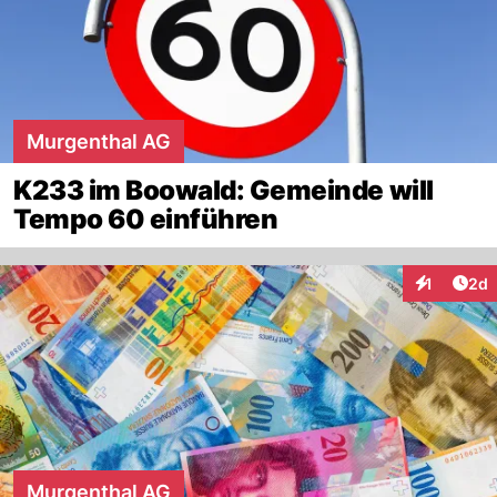
Murgenthal AG
K233 im Boowald: Gemeinde will
Tempo 60 einführen
Arti
1
2d
Interaktion
Murgenthal AG