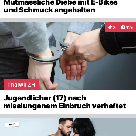
Mutmassliche Diebe mit E-Bikes
und Schmuck angehalten
Artik
18
92d
Interaktionen
Thalwil ZH
Jugendlicher (17) nach
misslungenem Einbruch verhaftet