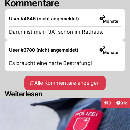
Kommentare
Artikel veröff
2
User #4846 (nicht angemeldet)
Monate
Darum ist mein "JA" schon im Rathaus.
Artikel veröff
3
User #3780 (nicht angemeldet)
Monate
Es braucht eine harte Bestrafung!
Alle Kommentare anzeigen
Weiterlesen
Artik
10
91d
Interaktionen