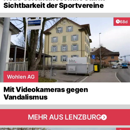
Sichtbarkeit der Sportvereine
Artik
68d
Wohlen AG
Mit Videokameras gegen
Vandalismus
MEHR AUS LENZBURG