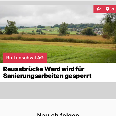
Arti
2
3d
Interaktion
Rottenschwil AG
Reussbrücke Werd wird für
Sanierungsarbeiten gesperrt
Footer
Nau.ch folgen