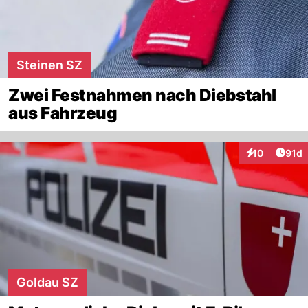
Steinen SZ
Zwei Festnahmen nach Diebstahl
aus Fahrzeug
Artik
10
91d
Interaktionen
Goldau SZ