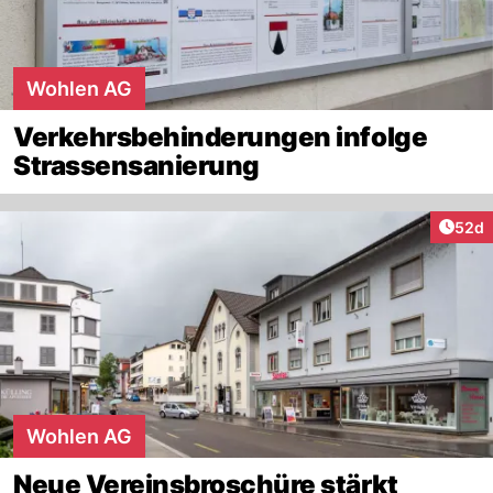
Wohlen AG
Verkehrsbehinderungen infolge
Strassensanierung
Artik
52d
Wohlen AG
Neue Vereinsbroschüre stärkt