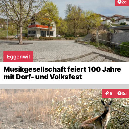
Arti
2d
Eggenwil
Musikgesellschaft feiert 100 Jahre
mit Dorf- und Volksfest
Arti
15
3d
Interaktione