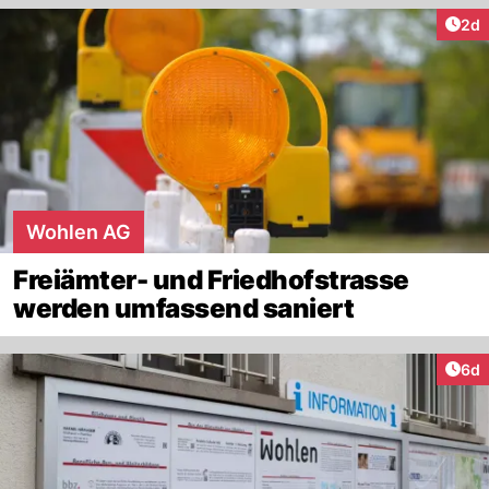
Arti
2d
Wohlen AG
Freiämter- und Friedhofstrasse
werden umfassend saniert
Arti
6d