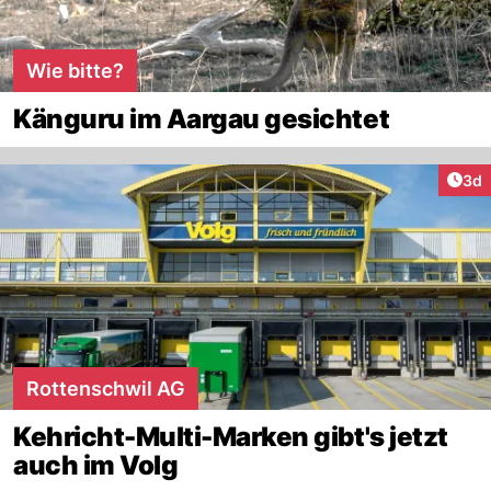
Wie bitte?
Känguru im Aargau gesichtet
Arti
3d
Rottenschwil AG
Kehricht-Multi-Marken gibt's jetzt
auch im Volg