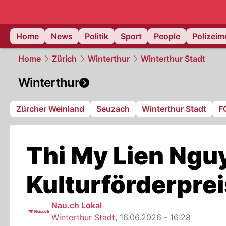
Home
News
Politik
Sport
People
Polizei
Home
Zürich
Winterthur
Winterthur Stadt
Winterthur
Zürcher Weinland
Seuzach
Winterthur Stadt
F
Thi My Lien Ngu
Kulturförderpre
Nau.ch Lokal
Winterthur Stadt
,
16.06.2026 - 16:28