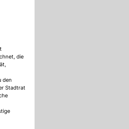
t
chnet, die
ät,
u den
r Stadtrat
iche
stige