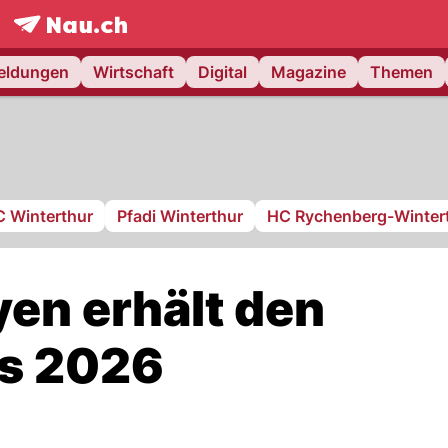
frontpage.
NAU.ch
meldungen
Wirtschaft
Digital
Magazine
Themen
C Winterthur
Pfadi Winterthur
HC Rychenberg-Winter
yen erhält den
is 2026