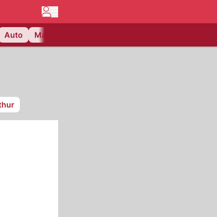
Auto
Matchcenter
Videos
Nau Plus
Lifestyle
thur