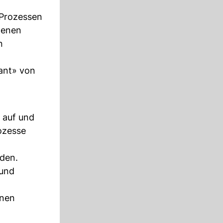
 Prozessen
genen
n
ant» von
r auf und
rozesse
nden.
 und
onen