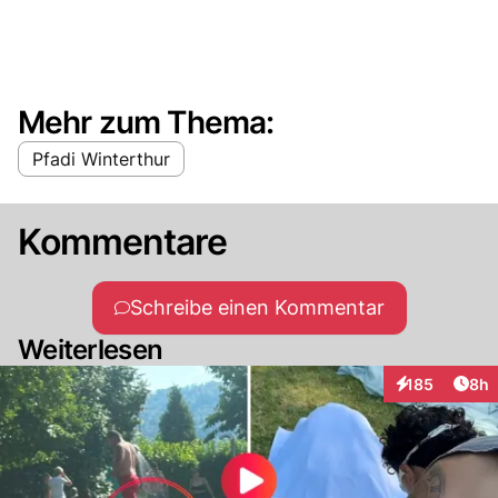
Mehr zum Thema:
Pfadi Winterthur
Kommentare
Schreibe einen Kommentar
Weiterlesen
Arti
185
8h
Interaktionen