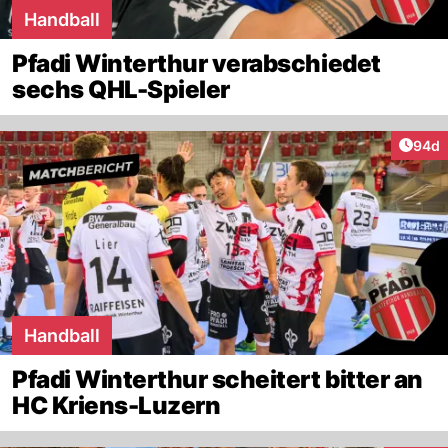
Handball
Pfadi Winterthur verabschiedet
sechs QHL-Spieler
Artik
94d
Handball
Pfadi Winterthur scheitert bitter an
HC Kriens-Luzern