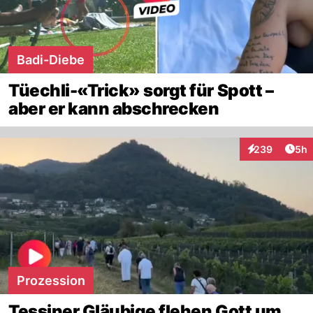
Badi-Diebe
Tüechli-«Trick» sorgt für Spott –
aber er kann abschrecken
Arti
239
5h
Interaktionen
Prozession
Tessiner Gläubige flehen Gott um