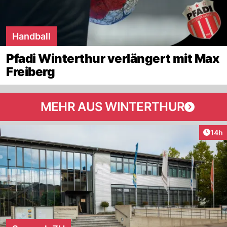
Handball
Pfadi Winterthur verlängert mit Max
Freiberg
MEHR AUS WINTERTHUR
Artik
14h