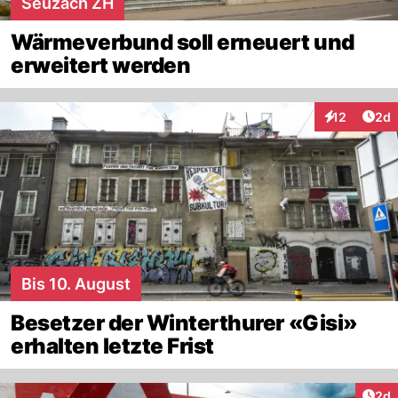
Seuzach ZH
Wärmeverbund soll erneuert und
erweitert werden
Arti
12
2d
Interaktione
Bis 10. August
Besetzer der Winterthurer «Gisi»
erhalten letzte Frist
Arti
2d