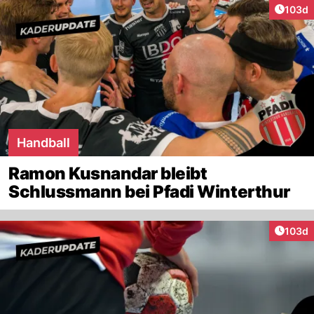
Artike
103d
Handball
Ramon Kusnandar bleibt
Schlussmann bei Pfadi Winterthur
Artike
103d