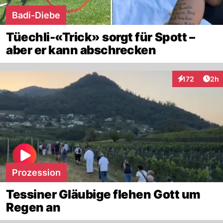
Badi-Diebe
Tüechli-«Trick» sorgt für Spott –
aber er kann abschrecken
Arti
172
2h
Interaktionen
Prozession
Tessiner Gläubige flehen Gott um
Regen an