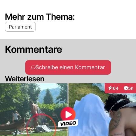
Mehr zum Thema:
Parlament
Kommentare
Schreibe einen Kommentar
Weiterlesen
Arti
164
5h
Interaktionen