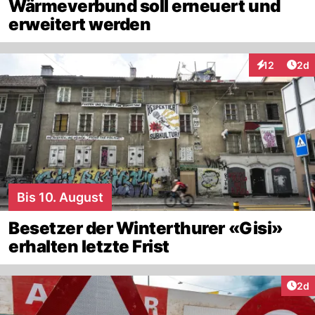
Wärmeverbund soll erneuert und
erweitert werden
Arti
12
2d
Interaktione
Bis 10. August
Besetzer der Winterthurer «Gisi»
erhalten letzte Frist
Arti
2d