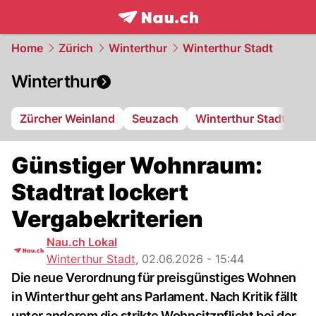
frontpage.
NAU.ch
Home
Zürich
Winterthur
Winterthur Stadt
Winterthur
Zürcher Weinland
Seuzach
Winterthur Stadt
FC
Günstiger Wohnraum:
Stadtrat lockert
Vergabekriterien
Nau.ch Lokal
Winterthur Stadt
,
02.06.2026 - 15:44
Die neue Verordnung für preisgünstiges Wohnen
in Winterthur geht ans Parlament. Nach Kritik fällt
unter anderem die strikte Wohnsitzpflicht bei der