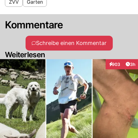
ZVV
Garten
Kommentare
Schreibe einen Kommentar
Weiterlesen
Arti
903
3h
Interaktionen