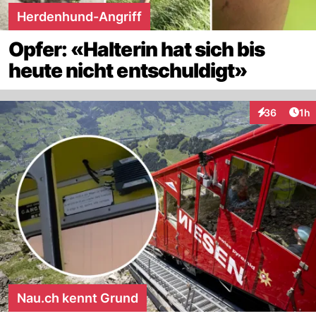
Herdenhund-Angriff
Opfer: «Halterin hat sich bis
heute nicht entschuldigt»
Art
36
1h
Interaktione
Nau.ch kennt Grund