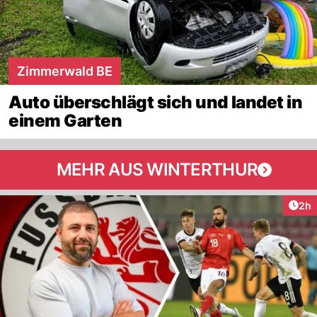
Zimmerwald BE
Auto überschlägt sich und landet in
einem Garten
MEHR AUS WINTERTHUR
Arti
2h