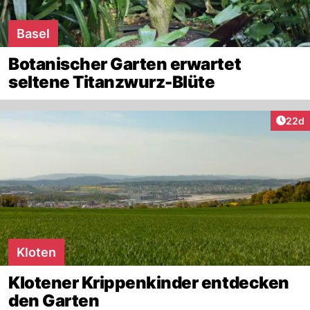
Basel
Botanischer Garten erwartet
seltene Titanzwurz-Blüte
Artik
22d
Kloten
Klotener Krippenkinder entdecken
den Garten