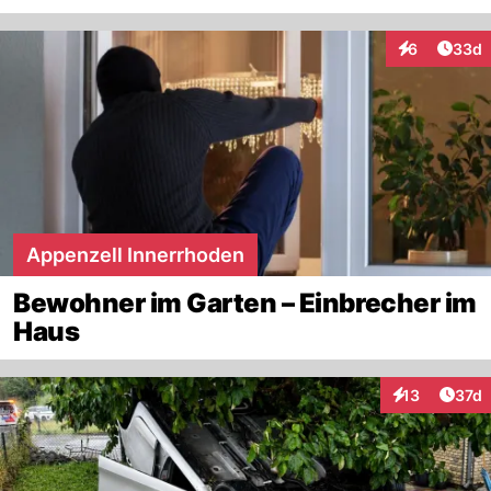
Artik
6
33d
Interaktionen
Appenzell Innerrhoden
Bewohner im Garten – Einbrecher im
Haus
Artik
13
37d
Interaktionen