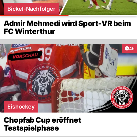
Bickel-Nachfolger
Admir Mehmedi wird Sport-VR beim
FC Winterthur
Arti
4h
Eishockey
Chopfab Cup eröffnet
Testspielphase