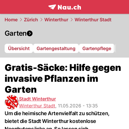
frontpage.
NAU.ch
Home
Zürich
Winterthur
Winterthur Stadt
Garten
Übersicht
Gartengestaltung
Gartenpflege
Balk
Gratis-Säcke: Hilfe gegen
invasive Pflanzen im
Garten
Stadt Winterthur
Winterthur Stadt
,
11.05.2026 - 13:35
Um die heimische Artenvielfalt zu schützen,
bietet die Stadt Winterthur kostenlose
Neophytensäcke an. So lassen sich