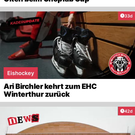
Artik
33d
Eishockey
Ari Birchler kehrt zum EHC
Winterthur zurück
Artik
42d