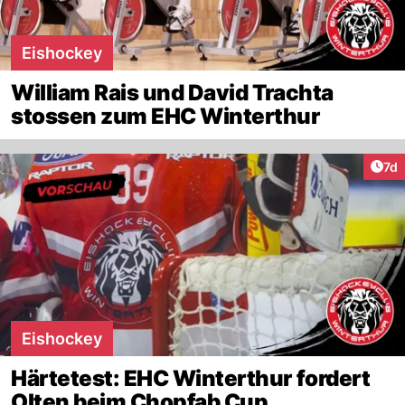
Eishockey
William Rais und David Trachta
stossen zum EHC Winterthur
Art
7d
Eishockey
Härtetest: EHC Winterthur fordert
Olten beim Chopfab Cup