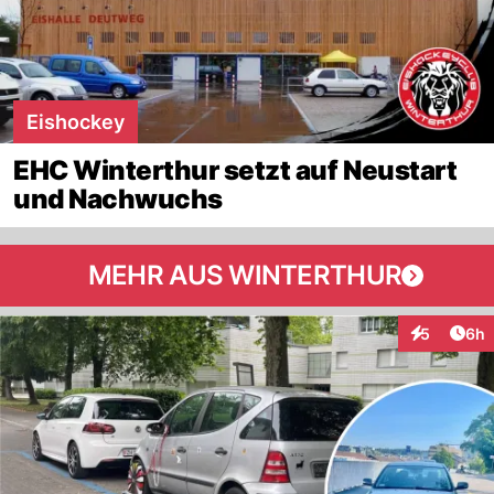
Eishockey
EHC Winterthur setzt auf Neustart
und Nachwuchs
MEHR AUS WINTERTHUR
Arti
5
6h
Interaktion