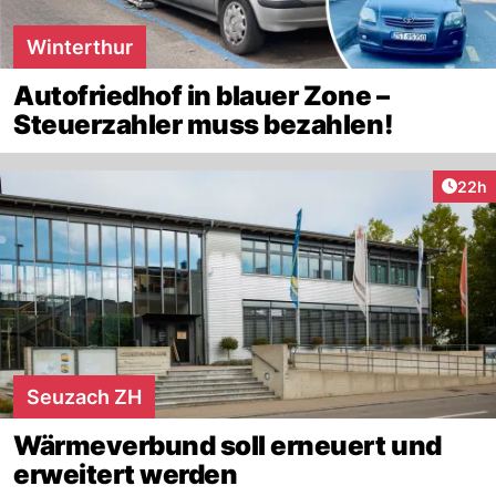
Winterthur
Autofriedhof in blauer Zone –
Steuerzahler muss bezahlen!
Artik
22h
Seuzach ZH
Wärmeverbund soll erneuert und
erweitert werden