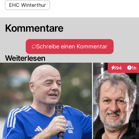
EHC Winterthur
Kommentare
Schreibe einen Kommentar
Weiterlesen
Art
194
1h
Interaktionen