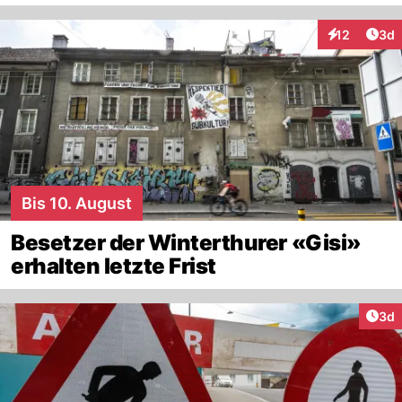
Arti
12
3d
Interaktione
Bis 10. August
Besetzer der Winterthurer «Gisi»
erhalten letzte Frist
Arti
3d