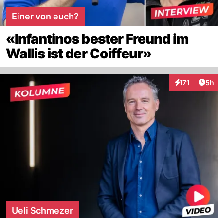
Einer von euch?
«Infantinos bester Freund im
Wallis ist der Coiffeur»
Arti
171
5h
Interaktionen
Ueli Schmezer