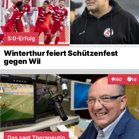
5:0-Erfolg
Winterthur feiert Schützenfest
gegen Wil
Art
160
1d
Interaktionen
Das sagt Therapeutin