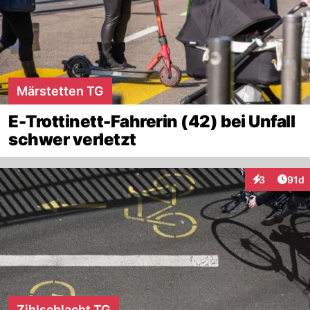
Märstetten TG
E-Trottinett-Fahrerin (42) bei Unfall
schwer verletzt
Artik
3
91d
Interaktione
Zihlschlacht TG