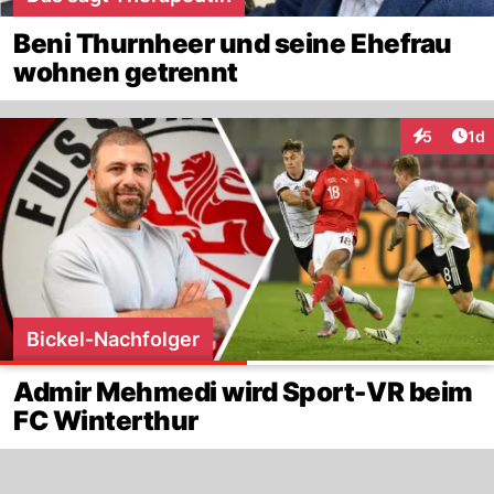
Beni Thurnheer und seine Ehefrau
wohnen getrennt
Art
5
1d
Interaktion
Bickel-Nachfolger
Admir Mehmedi wird Sport-VR beim
FC Winterthur