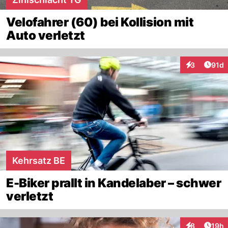
Velofahrer (60) bei Kollision mit
Auto verletzt
Artik
3
91d
Interaktione
Kehrsatz BE
E-Biker prallt in Kandelaber – schwer
verletzt
Artik
8
19h