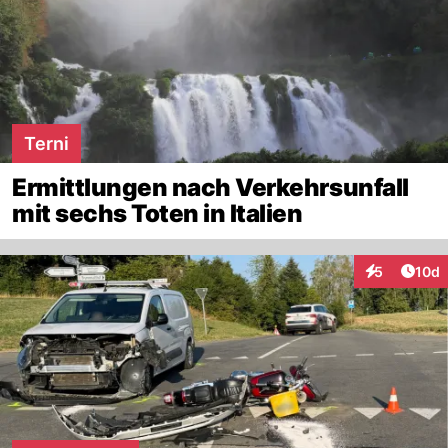
Terni
Ermittlungen nach Verkehrsunfall
mit sechs Toten in Italien
Artik
5
10d
Interaktione