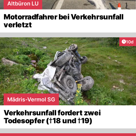
Altbüron LU
Motorradfahrer bei Verkehrsunfall
verletzt
Artik
10d
Mädris-Vermol SG
Verkehrsunfall fordert zwei
Todesopfer (†18 und †19)