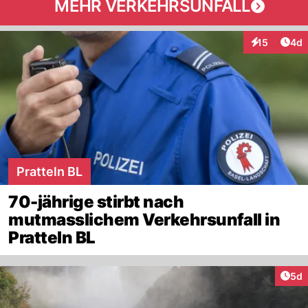
MEHR VERKEHRSUNFALL
Arti
15
4d
Interaktione
Pratteln BL
70-jährige stirbt nach
mutmasslichem Verkehrsunfall in
Pratteln BL
Arti
5d