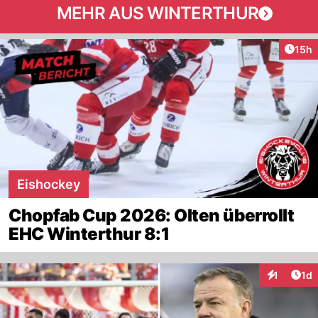
MEHR AUS WINTERTHUR
Artik
15h
Eishockey
Chopfab Cup 2026: Olten überrollt
EHC Winterthur 8:1
Art
1
1d
Interaktion