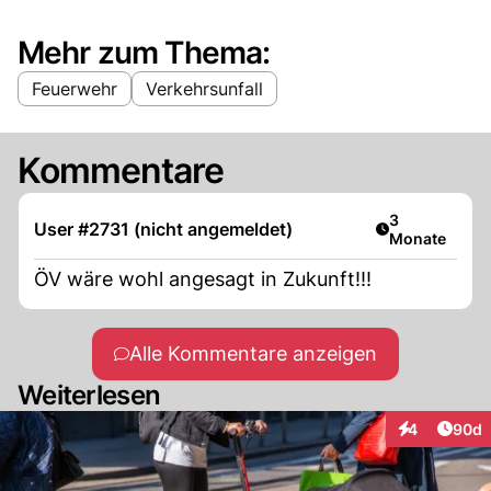
Mehr zum Thema:
Feuerwehr
Verkehrsunfall
Kommentare
Artikel veröff
3
User #2731 (nicht angemeldet)
Monate
ÖV wäre wohl angesagt in Zukunft!!!
Alle Kommentare anzeigen
Weiterlesen
Artik
4
90d
Interaktionen